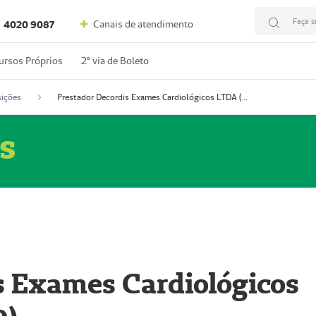
Faça s
Canais de atendimento
4020 9087
ursos Próprios
2º via de Boleto
ições
Prestador Decordis Exames Cardiológicos LTDA (51004346-0)
s
s Exames Cardiológicos