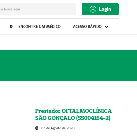
Login
ua busca aqui
ENCONTRE UM MÉDICO
ACESSO RÁPIDO
Prestador OFTALMOCLÍNICA
SÃO GONÇALO (55004164-2)
07 de Agosto de 2020