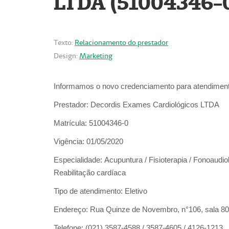
LTDA (51004346-
Texto:
Relacionamento do prestador
Design:
Marketing
Informamos o novo credenciamento para atendiment
Prestador:
Decordis Exames Cardiológicos LTDA
Matrícula:
51004346-0
Vigência:
01/05/2020
Especialidade:
Acupuntura / Fisioterapia / Fonoaudiol
Reabilitação cardíaca
Tipo de atendimento:
Eletivo
Endereço:
Rua Quinze de Novembro, n°106, sala 802,
Telefone:
(021) 3587-4588 / 3587-4605 / 4126-1213