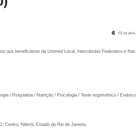
0)
01 de abri
os aos beneficiários da
Unimed Local, Intercâmbio Federativo e Naci
ogia / Psiquiatria / Nutrição / Psicologia / Teste ergométrico / Endosc
 Centro, Niterói, Estado do Rio de Janeiro.