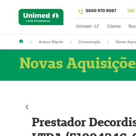
0800 970 9087
SAC
Unimed - LF
Cliente
Rec
Acesso Rápido
Comunicação
Novas Aquis
Novas Aquisiçõe
Prestador Decordi