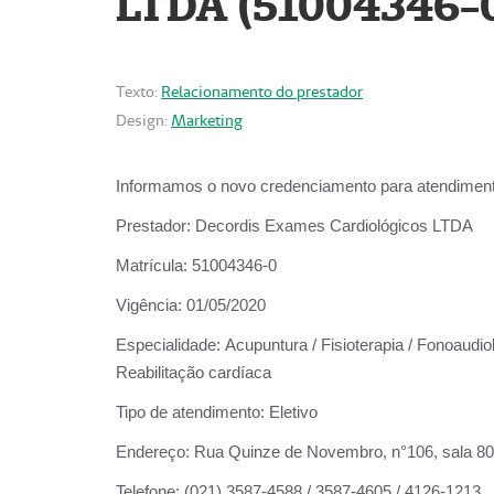
LTDA (51004346-
Texto:
Relacionamento do prestador
Design:
Marketing
Informamos o novo credenciamento para atendiment
Prestador:
Decordis Exames Cardiológicos LTDA
Matrícula:
51004346-0
Vigência:
01/05/2020
Especialidade:
Acupuntura / Fisioterapia / Fonoaudiol
Reabilitação cardíaca
Tipo de atendimento:
Eletivo
Endereço:
Rua Quinze de Novembro, n°106, sala 802,
Telefone:
(021) 3587-4588 / 3587-4605 / 4126-1213