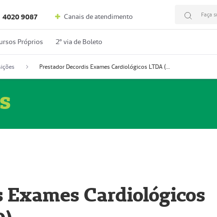
Faça s
Canais de atendimento
4020 9087
ursos Próprios
2º via de Boleto
ições
Prestador Decordis Exames Cardiológicos LTDA (51004346-0)
s
s Exames Cardiológicos