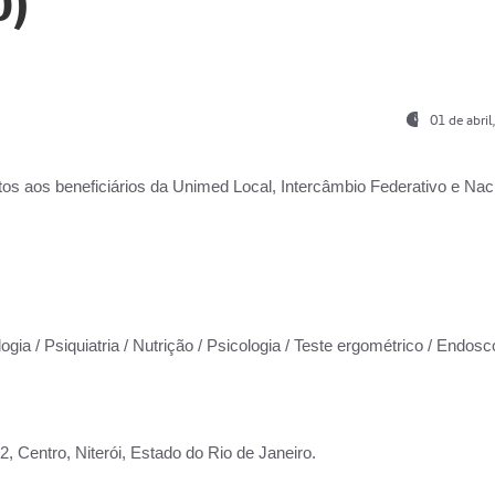
0)
01 de abri
os aos beneficiários da
Unimed Local, Intercâmbio Federativo e Naci
ogia / Psiquiatria / Nutrição / Psicologia / Teste ergométrico / Endosc
 Centro, Niterói, Estado do Rio de Janeiro.