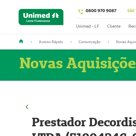
0800 970 9087
SAC
Unimed - LF
Cliente
Rec
Acesso Rápido
Comunicação
Novas Aquis
Novas Aquisiçõe
Prestador Decordi