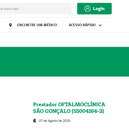
Login
ua busca aqui
ENCONTRE UM MÉDICO
ACESSO RÁPIDO
Prestador OFTALMOCLÍNICA
SÃO GONÇALO (55004164-2)
07 de Agosto de 2020