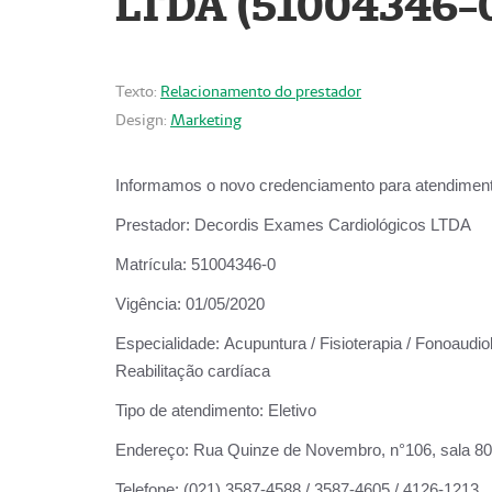
LTDA (51004346-
Texto:
Relacionamento do prestador
Design:
Marketing
Informamos o novo credenciamento para atendiment
Prestador:
Decordis Exames Cardiológicos LTDA
Matrícula:
51004346-0
Vigência:
01/05/2020
Especialidade:
Acupuntura / Fisioterapia / Fonoaudiol
Reabilitação cardíaca
Tipo de atendimento:
Eletivo
Endereço:
Rua Quinze de Novembro, n°106, sala 802,
Telefone:
(021) 3587-4588 / 3587-4605 / 4126-1213