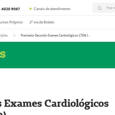
Faça s
Canais de atendimento
4020 9087
ursos Próprios
2º via de Boleto
ições
Prestador Decordis Exames Cardiológicos LTDA (51004346-0)
s
s Exames Cardiológicos