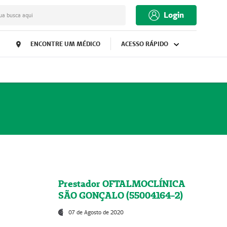
Login
ua busca aqui
ENCONTRE UM MÉDICO
ACESSO RÁPIDO
Prestador OFTALMOCLÍNICA
SÃO GONÇALO (55004164-2)
07 de Agosto de 2020