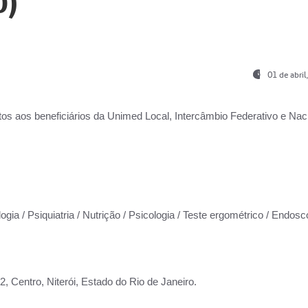
0)
01 de abri
os aos beneficiários da
Unimed Local, Intercâmbio Federativo e Naci
ogia / Psiquiatria / Nutrição / Psicologia / Teste ergométrico / Endosc
 Centro, Niterói, Estado do Rio de Janeiro.