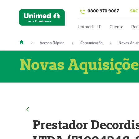
0800 970 9087
SAC
Unimed - LF
Cliente
Rec
Acesso Rápido
Comunicação
Novas Aquis
Novas Aquisiçõe
Prestador Decordi