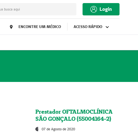
Login
ua busca aqui
ENCONTRE UM MÉDICO
ACESSO RÁPIDO
Prestador OFTALMOCLÍNICA
SÃO GONÇALO (55004164-2)
07 de Agosto de 2020