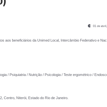
0)
01 de abri
os aos beneficiários da
Unimed Local, Intercâmbio Federativo e Naci
ogia / Psiquiatria / Nutrição / Psicologia / Teste ergométrico / Endosc
 Centro, Niterói, Estado do Rio de Janeiro.