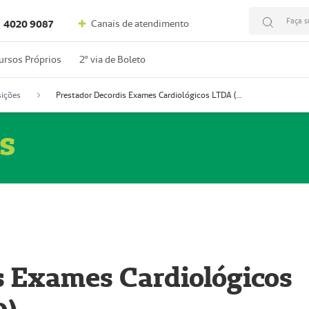
Faça s
Canais de atendimento
4020 9087
ursos Próprios
2º via de Boleto
ições
Prestador Decordis Exames Cardiológicos LTDA (51004346-0)
s
s Exames Cardiológicos