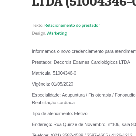
LTDA (51004346-
Texto:
Relacionamento do prestador
Design:
Marketing
Informamos o novo credenciamento para atendiment
Prestador:
Decordis Exames Cardiológicos LTDA
Matrícula:
51004346-0
Vigência:
01/05/2020
Especialidade:
Acupuntura / Fisioterapia / Fonoaudiol
Reabilitação cardíaca
Tipo de atendimento:
Eletivo
Endereço:
Rua Quinze de Novembro, n°106, sala 802,
Telefone:
(021) 3587-4588 / 3587-4605 / 4126-1213