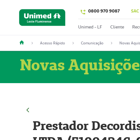
0800 970 9087
SAC
Unimed - LF
Cliente
Rec
Acesso Rápido
Comunicação
Novas Aquis
Novas Aquisiçõe
Prestador Decordi