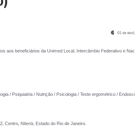
0)
01 de abri
os aos beneficiários da
Unimed Local, Intercâmbio Federativo e Naci
ogia / Psiquiatria / Nutrição / Psicologia / Teste ergométrico / Endosc
 Centro, Niterói, Estado do Rio de Janeiro.