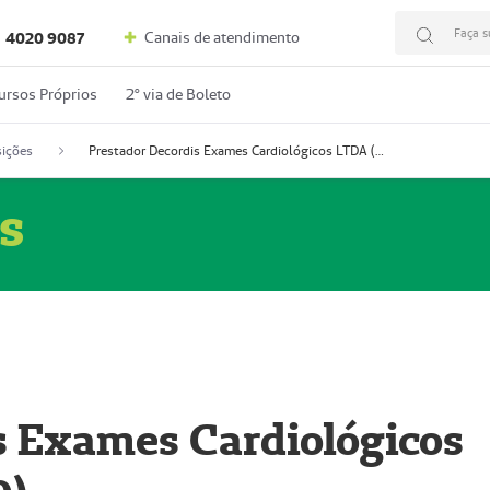
Faça s
Canais de atendimento
4020 9087
ursos Próprios
2º via de Boleto
ições
Prestador Decordis Exames Cardiológicos LTDA (51004346-0)
s
s Exames Cardiológicos