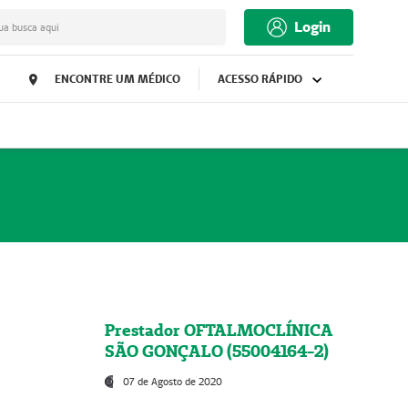
Login
ua busca aqui
ENCONTRE UM MÉDICO
ACESSO RÁPIDO
Prestador OFTALMOCLÍNICA
SÃO GONÇALO (55004164-2)
07 de Agosto de 2020