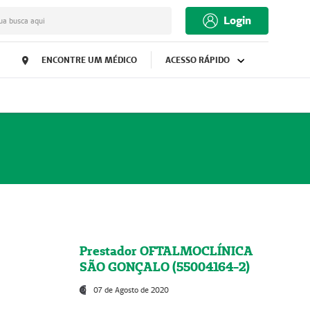
Login
ua busca aqui
ENCONTRE UM MÉDICO
ACESSO RÁPIDO
Prestador OFTALMOCLÍNICA
SÃO GONÇALO (55004164-2)
07 de Agosto de 2020