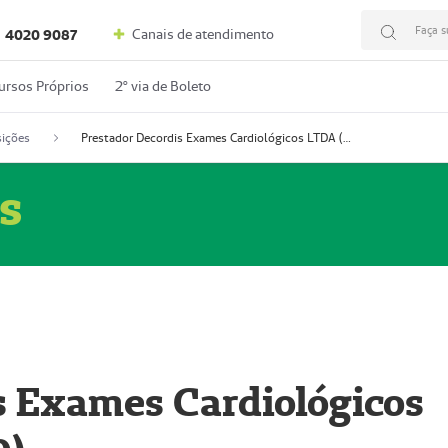
Faça s
Canais de atendimento
4020 9087
ursos Próprios
2º via de Boleto
ições
Prestador Decordis Exames Cardiológicos LTDA (51004346-0)
s
s Exames Cardiológicos