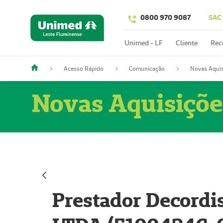
0800 970 9087
SAC
Unimed - LF
Cliente
Rec
Acesso Rápido
Comunicação
Novas Aquis
Novas Aquisiçõe
Prestador Decordi