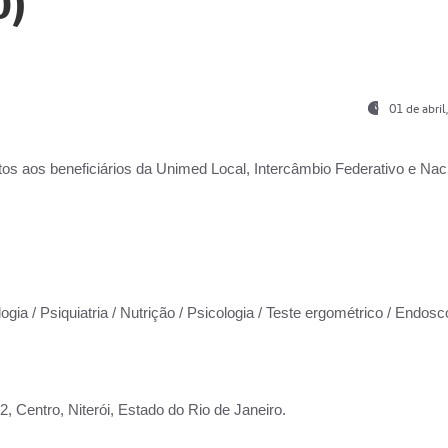
0)
01 de abri
os aos beneficiários da
Unimed Local, Intercâmbio Federativo e Naci
ogia / Psiquiatria / Nutrição / Psicologia / Teste ergométrico / Endosc
 Centro, Niterói, Estado do Rio de Janeiro.