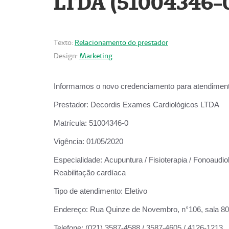
LTDA (51004346-
Texto:
Relacionamento do prestador
Design:
Marketing
Informamos o novo credenciamento para atendiment
Prestador:
Decordis Exames Cardiológicos LTDA
Matrícula:
51004346-0
Vigência:
01/05/2020
Especialidade:
Acupuntura / Fisioterapia / Fonoaudiol
Reabilitação cardíaca
Tipo de atendimento:
Eletivo
Endereço:
Rua Quinze de Novembro, n°106, sala 802,
Telefone:
(021) 3587-4588 / 3587-4605 / 4126-1213