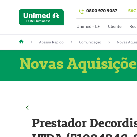
0800 970 9087
SAC
Unimed - LF
Cliente
Rec
Acesso Rápido
Comunicação
Novas Aquis
Novas Aquisiçõe
Prestador Decordi