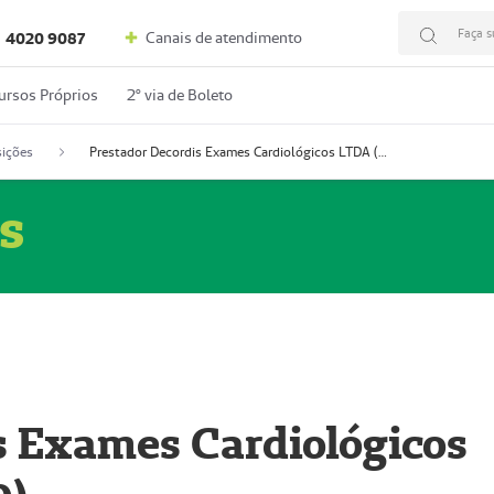
Faça s
Canais de atendimento
4020 9087
ursos Próprios
2º via de Boleto
ições
Prestador Decordis Exames Cardiológicos LTDA (51004346-0)
s
s Exames Cardiológicos