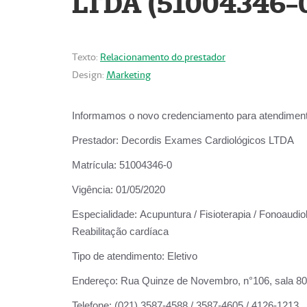
LTDA (51004346-
Texto:
Relacionamento do prestador
Design:
Marketing
Informamos o novo credenciamento para atendiment
Prestador:
Decordis Exames Cardiológicos LTDA
Matrícula:
51004346-0
Vigência:
01/05/2020
Especialidade:
Acupuntura / Fisioterapia / Fonoaudiol
Reabilitação cardíaca
Tipo de atendimento:
Eletivo
Endereço:
Rua Quinze de Novembro, n°106, sala 802,
Telefone:
(021) 3587-4588 / 3587-4605 / 4126-1213