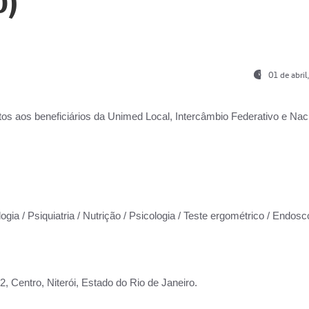
0)
01 de abri
os aos beneficiários da
Unimed Local, Intercâmbio Federativo e Naci
ogia / Psiquiatria / Nutrição / Psicologia / Teste ergométrico / Endosc
 Centro, Niterói, Estado do Rio de Janeiro.