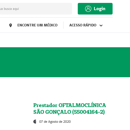
Login
ua busca aqui
ENCONTRE UM MÉDICO
ACESSO RÁPIDO
Prestador OFTALMOCLÍNICA
SÃO GONÇALO (55004164-2)
07 de Agosto de 2020