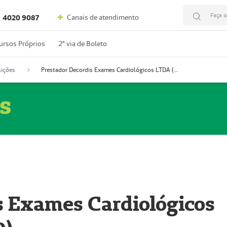
Faça s
Canais de atendimento
4020 9087
ursos Próprios
2º via de Boleto
ições
Prestador Decordis Exames Cardiológicos LTDA (51004346-0)
s
s Exames Cardiológicos