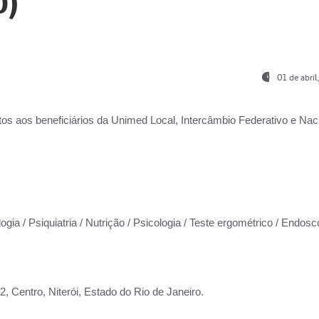
0)
01 de abri
os aos beneficiários da
Unimed Local, Intercâmbio Federativo e Naci
ogia / Psiquiatria / Nutrição / Psicologia / Teste ergométrico / Endosc
 Centro, Niterói, Estado do Rio de Janeiro.