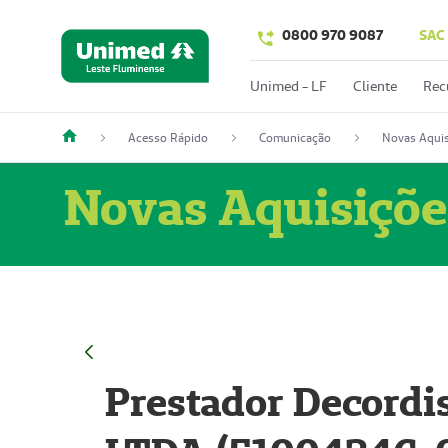
0800 970 9087
SAC
Unimed - LF
Cliente
Rec
Acesso Rápido
Comunicação
Novas Aquis
Novas Aquisiçõe
Prestador Decordi