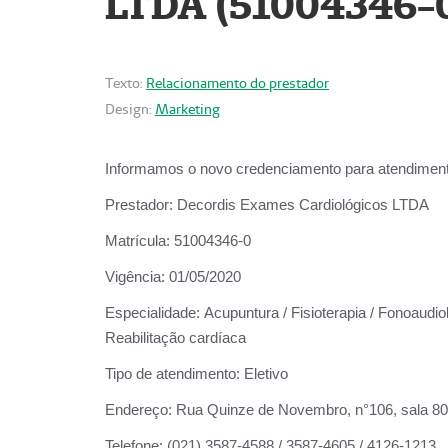
LTDA (51004346-
Texto:
Relacionamento do prestador
Design:
Marketing
Informamos o novo credenciamento para atendiment
Prestador:
Decordis Exames Cardiológicos LTDA
Matrícula:
51004346-0
Vigência:
01/05/2020
Especialidade:
Acupuntura / Fisioterapia / Fonoaudiol
Reabilitação cardíaca
Tipo de atendimento:
Eletivo
Endereço:
Rua Quinze de Novembro, n°106, sala 802,
Telefone:
(021) 3587-4588 / 3587-4605 / 4126-1213