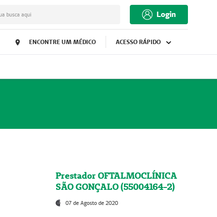
Login
ua busca aqui
ENCONTRE UM MÉDICO
ACESSO RÁPIDO
Prestador OFTALMOCLÍNICA
SÃO GONÇALO (55004164-2)
07 de Agosto de 2020