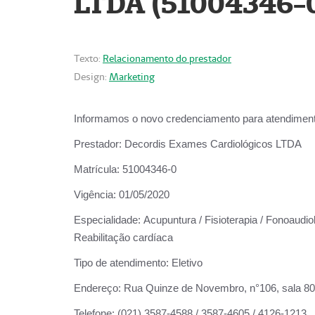
LTDA (51004346-
Texto:
Relacionamento do prestador
Design:
Marketing
Informamos o novo credenciamento para atendiment
Prestador:
Decordis Exames Cardiológicos LTDA
Matrícula:
51004346-0
Vigência:
01/05/2020
Especialidade:
Acupuntura / Fisioterapia / Fonoaudiol
Reabilitação cardíaca
Tipo de atendimento:
Eletivo
Endereço:
Rua Quinze de Novembro, n°106, sala 802,
Telefone:
(021) 3587-4588 / 3587-4605 / 4126-1213