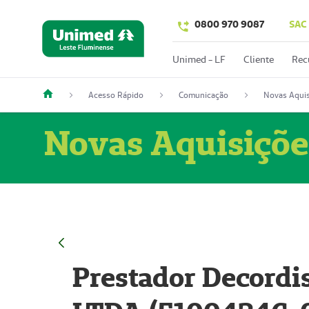
0800 970 9087
SAC
Unimed - LF
Cliente
Rec
Acesso Rápido
Comunicação
Novas Aquis
Novas Aquisiçõe
Prestador Decordi