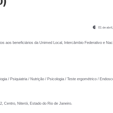
0)
01 de abri
os aos beneficiários da
Unimed Local, Intercâmbio Federativo e Naci
ogia / Psiquiatria / Nutrição / Psicologia / Teste ergométrico / Endosc
 Centro, Niterói, Estado do Rio de Janeiro.