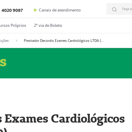
Faça s
Canais de atendimento
4020 9087
ursos Próprios
2º via de Boleto
ições
Prestador Decordis Exames Cardiológicos LTDA (51004346-0)
s
s Exames Cardiológicos