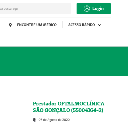
Login
ua busca aqui
ENCONTRE UM MÉDICO
ACESSO RÁPIDO
Prestador OFTALMOCLÍNICA
SÃO GONÇALO (55004164-2)
07 de Agosto de 2020