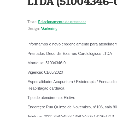
LTDA (51004346-
Texto:
Relacionamento do prestador
Design:
Marketing
Informamos o novo credenciamento para atendiment
Prestador:
Decordis Exames Cardiológicos LTDA
Matrícula:
51004346-0
Vigência:
01/05/2020
Especialidade:
Acupuntura / Fisioterapia / Fonoaudiol
Reabilitação cardíaca
Tipo de atendimento:
Eletivo
Endereço:
Rua Quinze de Novembro, n°106, sala 802,
Telefone:
(021) 3587-4588 / 3587-4605 / 4126-1213