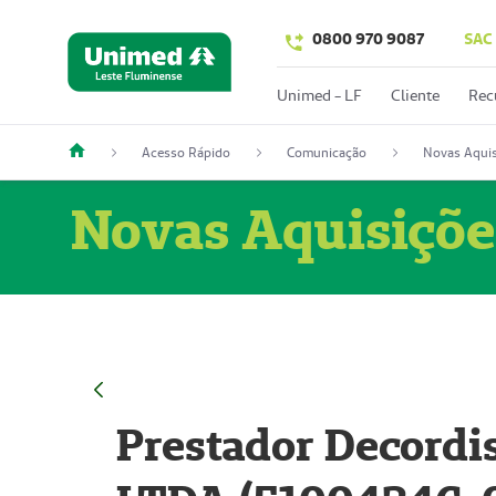
0800 970 9087
SAC
Unimed - LF
Cliente
Rec
Acesso Rápido
Comunicação
Novas Aquis
Novas Aquisiçõe
Prestador Decordi