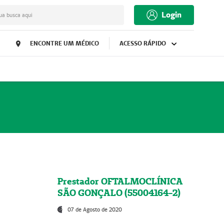
Login
ua busca aqui
ENCONTRE UM MÉDICO
ACESSO RÁPIDO
Prestador OFTALMOCLÍNICA
SÃO GONÇALO (55004164-2)
07 de Agosto de 2020