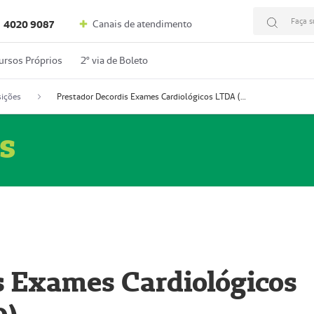
Faça s
Canais de atendimento
4020 9087
ursos Próprios
2º via de Boleto
ições
Prestador Decordis Exames Cardiológicos LTDA (51004346-0)
s
s Exames Cardiológicos