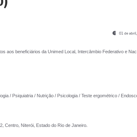
0)
01 de abri
os aos beneficiários da
Unimed Local, Intercâmbio Federativo e Naci
ogia / Psiquiatria / Nutrição / Psicologia / Teste ergométrico / Endosc
 Centro, Niterói, Estado do Rio de Janeiro.