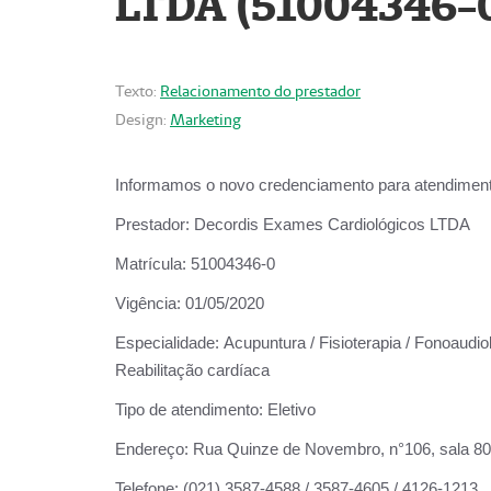
LTDA (51004346-
Texto:
Relacionamento do prestador
Design:
Marketing
Informamos o novo credenciamento para atendiment
Prestador:
Decordis Exames Cardiológicos LTDA
Matrícula:
51004346-0
Vigência:
01/05/2020
Especialidade:
Acupuntura / Fisioterapia / Fonoaudiol
Reabilitação cardíaca
Tipo de atendimento:
Eletivo
Endereço:
Rua Quinze de Novembro, n°106, sala 802,
Telefone:
(021) 3587-4588 / 3587-4605 / 4126-1213