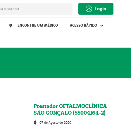
Login
ua busca aqui
ENCONTRE UM MÉDICO
ACESSO RÁPIDO
Prestador OFTALMOCLÍNICA
SÃO GONÇALO (55004164-2)
07 de Agosto de 2020