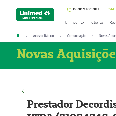
0800 970 9087
SAC
Unimed - LF
Cliente
Rec
Acesso Rápido
Comunicação
Novas Aquis
Novas Aquisiçõe
Prestador Decordi