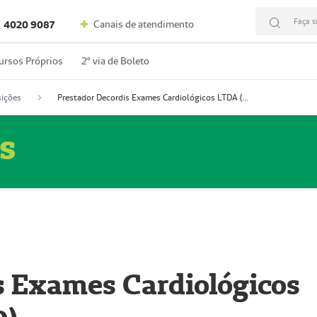
Faça s
Canais de atendimento
4020 9087
ursos Próprios
2º via de Boleto
ições
Prestador Decordis Exames Cardiológicos LTDA (51004346-0)
s
s Exames Cardiológicos