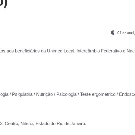
0)
01 de abri
os aos beneficiários da
Unimed Local, Intercâmbio Federativo e Naci
ogia / Psiquiatria / Nutrição / Psicologia / Teste ergométrico / Endosc
 Centro, Niterói, Estado do Rio de Janeiro.