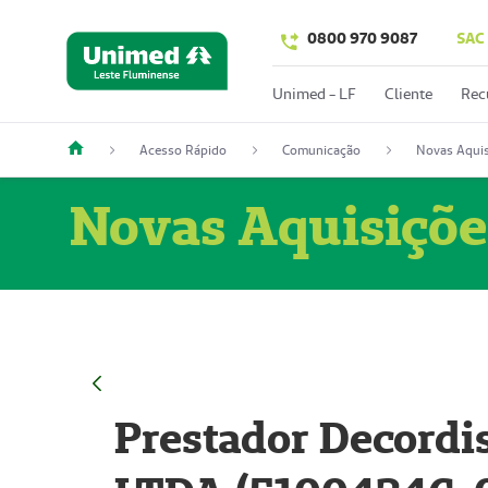
0800 970 9087
SAC
Unimed - LF
Cliente
Rec
Acesso Rápido
Comunicação
Novas Aquis
Novas Aquisiçõe
Prestador Decordi