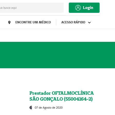
Login
ua busca aqui
ENCONTRE UM MÉDICO
ACESSO RÁPIDO
Prestador OFTALMOCLÍNICA
SÃO GONÇALO (55004164-2)
07 de Agosto de 2020