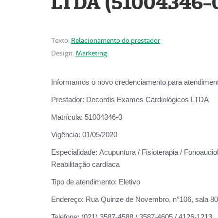
LTDA (51004346-
Texto:
Relacionamento do prestador
Design:
Marketing
Informamos o novo credenciamento para atendiment
Prestador:
Decordis Exames Cardiológicos LTDA
Matrícula:
51004346-0
Vigência:
01/05/2020
Especialidade:
Acupuntura / Fisioterapia / Fonoaudiol
Reabilitação cardíaca
Tipo de atendimento:
Eletivo
Endereço:
Rua Quinze de Novembro, n°106, sala 802,
Telefone:
(021) 3587-4588 / 3587-4605 / 4126-1213