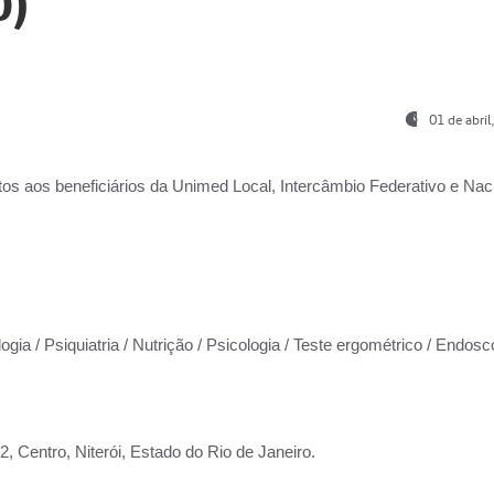
0)
01 de abri
os aos beneficiários da
Unimed Local, Intercâmbio Federativo e Naci
ogia / Psiquiatria / Nutrição / Psicologia / Teste ergométrico / Endosc
 Centro, Niterói, Estado do Rio de Janeiro.