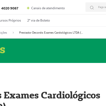
Faça s
Canais de atendimento
4020 9087
ursos Próprios
2º via de Boleto
ições
Prestador Decordis Exames Cardiológicos LTDA (51004346-0)
s
s Exames Cardiológicos