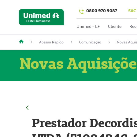
0800 970 9087
SAC
Unimed - LF
Cliente
Rec
Acesso Rápido
Comunicação
Novas Aquis
Novas Aquisiçõe
Prestador Decordi