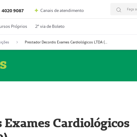
Faça s
Canais de atendimento
4020 9087
ursos Próprios
2º via de Boleto
ições
Prestador Decordis Exames Cardiológicos LTDA (51004346-0)
s
s Exames Cardiológicos