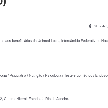
0)
01 de abri
os aos beneficiários da
Unimed Local, Intercâmbio Federativo e Naci
ogia / Psiquiatria / Nutrição / Psicologia / Teste ergométrico / Endosc
 Centro, Niterói, Estado do Rio de Janeiro.