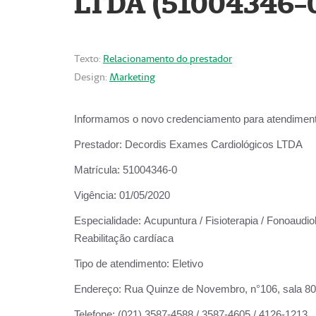
LTDA (51004346-
Texto:
Relacionamento do prestador
Design:
Marketing
Informamos o novo credenciamento para atendiment
Prestador:
Decordis Exames Cardiológicos LTDA
Matrícula:
51004346-0
Vigência:
01/05/2020
Especialidade:
Acupuntura / Fisioterapia / Fonoaudiol
Reabilitação cardíaca
Tipo de atendimento:
Eletivo
Endereço:
Rua Quinze de Novembro, n°106, sala 802,
Telefone:
(021) 3587-4588 / 3587-4605 / 4126-1213