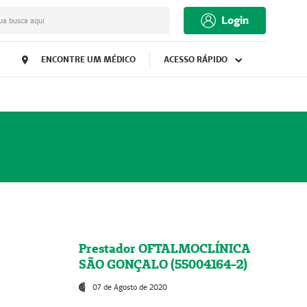
Login
ua busca aqui
ENCONTRE UM MÉDICO
ACESSO RÁPIDO
Prestador OFTALMOCLÍNICA
SÃO GONÇALO (55004164-2)
07 de Agosto de 2020