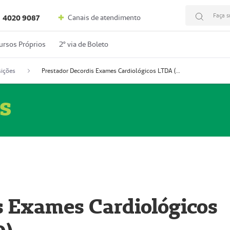
Faça s
Canais de atendimento
4020 9087
ursos Próprios
2º via de Boleto
ições
Prestador Decordis Exames Cardiológicos LTDA (51004346-0)
s
s Exames Cardiológicos