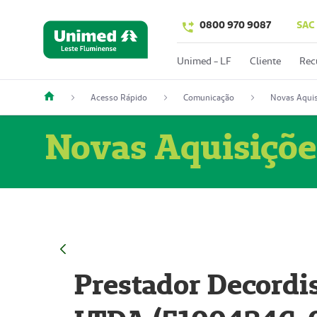
0800 970 9087
SAC
Unimed - LF
Cliente
Rec
Acesso Rápido
Comunicação
Novas Aquis
Novas Aquisiçõe
Prestador Decordi