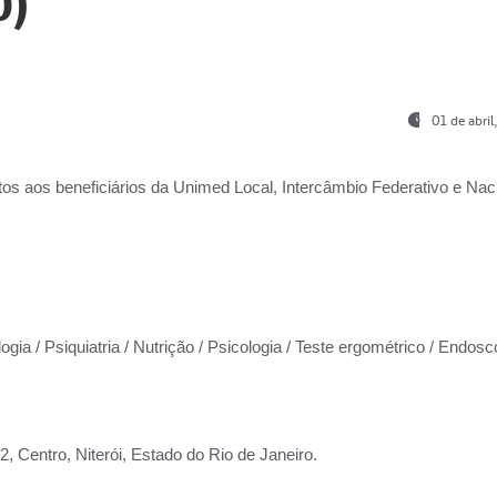
0)
01 de abri
os aos beneficiários da
Unimed Local, Intercâmbio Federativo e Naci
ogia / Psiquiatria / Nutrição / Psicologia / Teste ergométrico / Endosc
 Centro, Niterói, Estado do Rio de Janeiro.