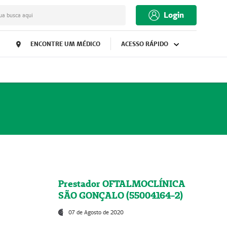
Login
ua busca aqui
ENCONTRE UM MÉDICO
ACESSO RÁPIDO
Prestador OFTALMOCLÍNICA
SÃO GONÇALO (55004164-2)
07 de Agosto de 2020