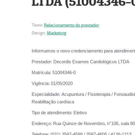
LTDA (51004346-
Texto:
Relacionamento do prestador
Design:
Marketing
Informamos o novo credenciamento para atendiment
Prestador:
Decordis Exames Cardiológicos LTDA
Matrícula:
51004346-0
Vigência:
01/05/2020
Especialidade:
Acupuntura / Fisioterapia / Fonoaudiol
Reabilitação cardíaca
Tipo de atendimento:
Eletivo
Endereço:
Rua Quinze de Novembro, n°106, sala 802,
Telefone:
(021) 3587-4588 / 3587-4605 / 4126-1213