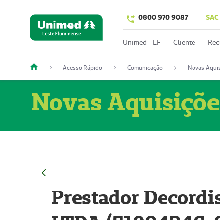
0800 970 9087
SAC
Unimed - LF
Cliente
Rec
Acesso Rápido
Comunicação
Novas Aquis
Novas Aquisiçõe
Prestador Decordi