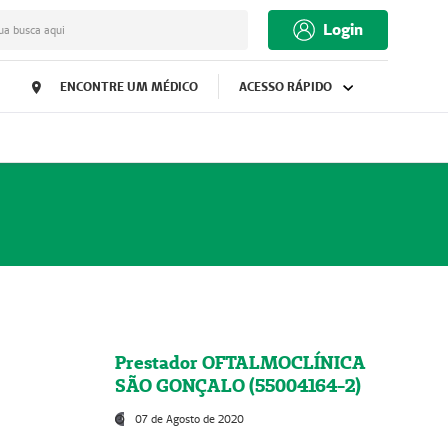
Login
ua busca aqui
ENCONTRE UM MÉDICO
ACESSO RÁPIDO
Prestador OFTALMOCLÍNICA
SÃO GONÇALO (55004164-2)
07 de Agosto de 2020