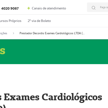
Faça s
Canais de atendimento
4020 9087
ursos Próprios
2º via de Boleto
ições
Prestador Decordis Exames Cardiológicos LTDA (51004346-0)
s
s Exames Cardiológicos