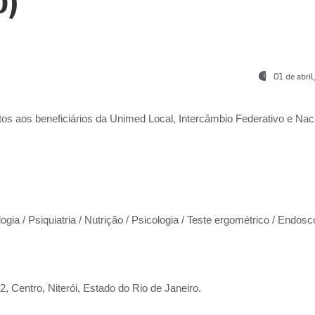
0)
01 de abri
os aos beneficiários da
Unimed Local, Intercâmbio Federativo e Naci
ogia / Psiquiatria / Nutrição / Psicologia / Teste ergométrico / Endosc
 Centro, Niterói, Estado do Rio de Janeiro.