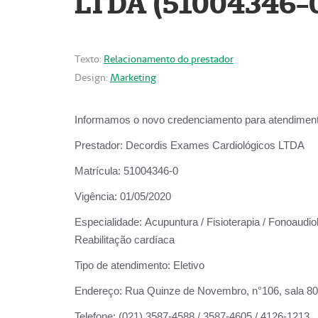
LTDA (51004346-
Texto:
Relacionamento do prestador
Design:
Marketing
Informamos o novo credenciamento para atendiment
Prestador:
Decordis Exames Cardiológicos LTDA
Matrícula:
51004346-0
Vigência:
01/05/2020
Especialidade:
Acupuntura / Fisioterapia / Fonoaudiol
Reabilitação cardíaca
Tipo de atendimento:
Eletivo
Endereço:
Rua Quinze de Novembro, n°106, sala 802,
Telefone:
(021) 3587-4588 / 3587-4605 / 4126-1213