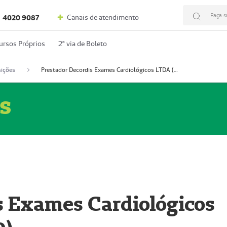
Faça s
Canais de atendimento
4020 9087
ursos Próprios
2º via de Boleto
ições
Prestador Decordis Exames Cardiológicos LTDA (51004346-0)
s
s Exames Cardiológicos