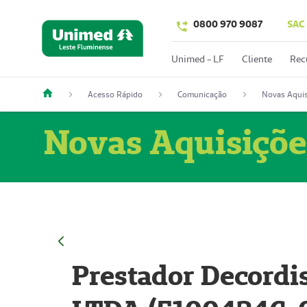
0800 970 9087
SAC
Unimed - LF
Cliente
Rec
Acesso Rápido
Comunicação
Novas Aquis
Novas Aquisiçõe
Prestador Decordi