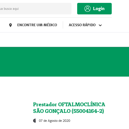
Login
ua busca aqui
ENCONTRE UM MÉDICO
ACESSO RÁPIDO
Prestador OFTALMOCLÍNICA
SÃO GONÇALO (55004164-2)
07 de Agosto de 2020