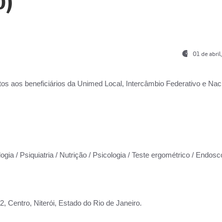
0)
01 de abri
os aos beneficiários da
Unimed Local, Intercâmbio Federativo e Naci
ogia / Psiquiatria / Nutrição / Psicologia / Teste ergométrico / Endosc
 Centro, Niterói, Estado do Rio de Janeiro.