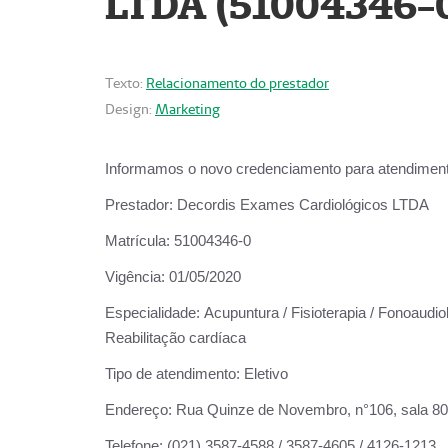
LTDA (51004346-
Texto:
Relacionamento do prestador
Design:
Marketing
Informamos o novo credenciamento para atendiment
Prestador:
Decordis Exames Cardiológicos LTDA
Matrícula:
51004346-0
Vigência:
01/05/2020
Especialidade:
Acupuntura / Fisioterapia / Fonoaudiol
Reabilitação cardíaca
Tipo de atendimento:
Eletivo
Endereço:
Rua Quinze de Novembro, n°106, sala 802,
Telefone:
(021) 3587-4588 / 3587-4605 / 4126-1213