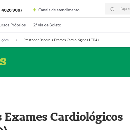
Faça s
Canais de atendimento
4020 9087
ursos Próprios
2º via de Boleto
ições
Prestador Decordis Exames Cardiológicos LTDA (51004346-0)
s
s Exames Cardiológicos