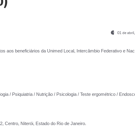
0)
01 de abri
os aos beneficiários da
Unimed Local, Intercâmbio Federativo e Naci
ogia / Psiquiatria / Nutrição / Psicologia / Teste ergométrico / Endosc
 Centro, Niterói, Estado do Rio de Janeiro.