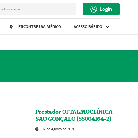
Login
ua busca aqui
ENCONTRE UM MÉDICO
ACESSO RÁPIDO
Prestador OFTALMOCLÍNICA
SÃO GONÇALO (55004164-2)
07 de Agosto de 2020