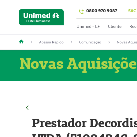
0800 970 9087
SAC
Unimed - LF
Cliente
Rec
Acesso Rápido
Comunicação
Novas Aquis
Novas Aquisiçõe
Prestador Decordi