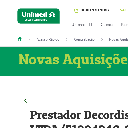
0800 970 9087
SAC
Unimed - LF
Cliente
Rec
Acesso Rápido
Comunicação
Novas Aquis
Novas Aquisiçõe
Prestador Decordi