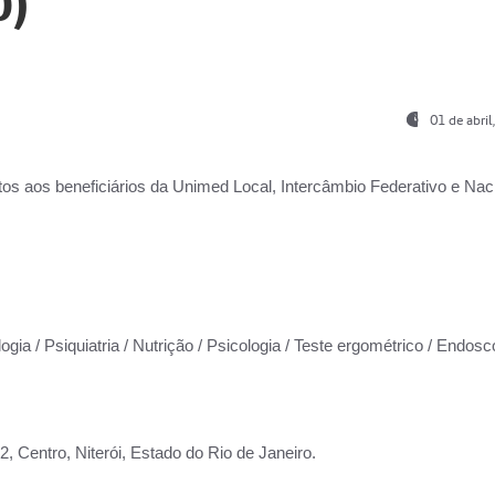
0)
01 de abri
os aos beneficiários da
Unimed Local, Intercâmbio Federativo e Naci
ogia / Psiquiatria / Nutrição / Psicologia / Teste ergométrico / Endosc
 Centro, Niterói, Estado do Rio de Janeiro.