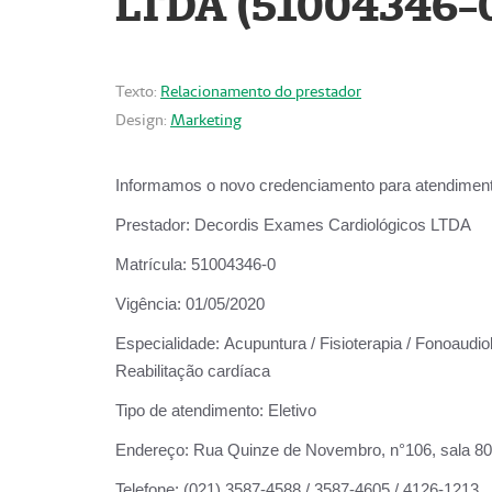
LTDA (51004346-
Texto:
Relacionamento do prestador
Design:
Marketing
Informamos o novo credenciamento para atendiment
Prestador:
Decordis Exames Cardiológicos LTDA
Matrícula:
51004346-0
Vigência:
01/05/2020
Especialidade:
Acupuntura / Fisioterapia / Fonoaudiol
Reabilitação cardíaca
Tipo de atendimento:
Eletivo
Endereço:
Rua Quinze de Novembro, n°106, sala 802,
Telefone:
(021) 3587-4588 / 3587-4605 / 4126-1213