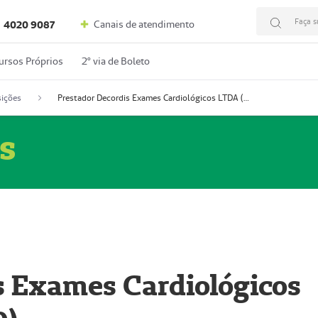
Faça s
Canais de atendimento
4020 9087
ursos Próprios
2º via de Boleto
ições
Prestador Decordis Exames Cardiológicos LTDA (51004346-0)
s
s Exames Cardiológicos