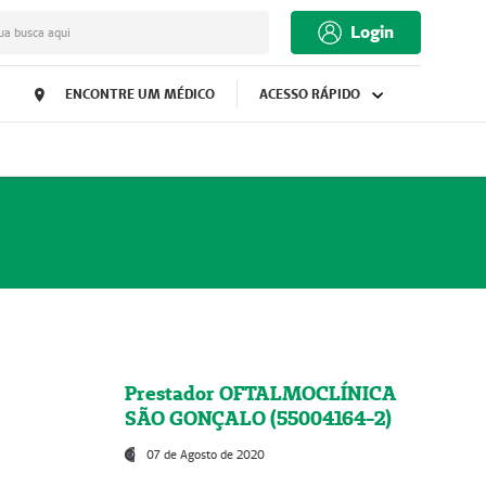
Login
ua busca aqui
ENCONTRE UM MÉDICO
ACESSO RÁPIDO
Prestador OFTALMOCLÍNICA
SÃO GONÇALO (55004164-2)
07 de Agosto de 2020