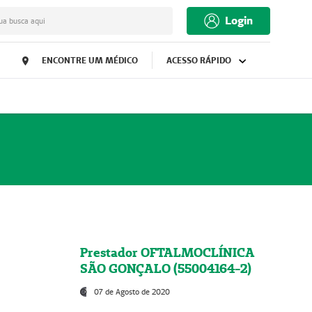
Login
ua busca aqui
ENCONTRE UM MÉDICO
ACESSO RÁPIDO
Prestador OFTALMOCLÍNICA
SÃO GONÇALO (55004164-2)
07 de Agosto de 2020