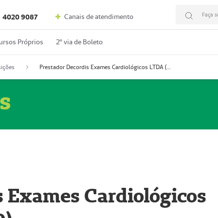
Faça s
Canais de atendimento
4020 9087
ursos Próprios
2º via de Boleto
ições
Prestador Decordis Exames Cardiológicos LTDA (51004346-0)
s
s Exames Cardiológicos