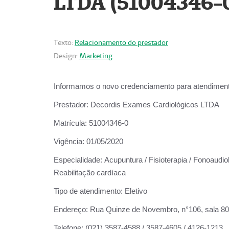
LTDA (51004346-
Texto:
Relacionamento do prestador
Design:
Marketing
Informamos o novo credenciamento para atendiment
Prestador:
Decordis Exames Cardiológicos LTDA
Matrícula:
51004346-0
Vigência:
01/05/2020
Especialidade:
Acupuntura / Fisioterapia / Fonoaudiol
Reabilitação cardíaca
Tipo de atendimento:
Eletivo
Endereço:
Rua Quinze de Novembro, n°106, sala 802,
Telefone:
(021) 3587-4588 / 3587-4605 / 4126-1213