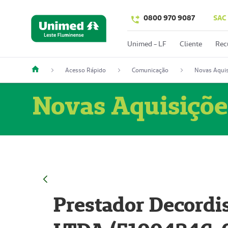
0800 970 9087
SAC
Unimed - LF
Cliente
Rec
Acesso Rápido
Comunicação
Novas Aquis
Novas Aquisiçõe
Prestador Decordi