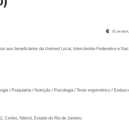
0)
01 de abri
os aos beneficiários da
Unimed Local, Intercâmbio Federativo e Naci
ogia / Psiquiatria / Nutrição / Psicologia / Teste ergométrico / Endosc
 Centro, Niterói, Estado do Rio de Janeiro.