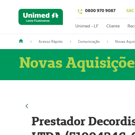
0800 970 9087
SAC
Unimed - LF
Cliente
Rec
Acesso Rápido
Comunicação
Novas Aquis
Novas Aquisiçõe
Prestador Decordi