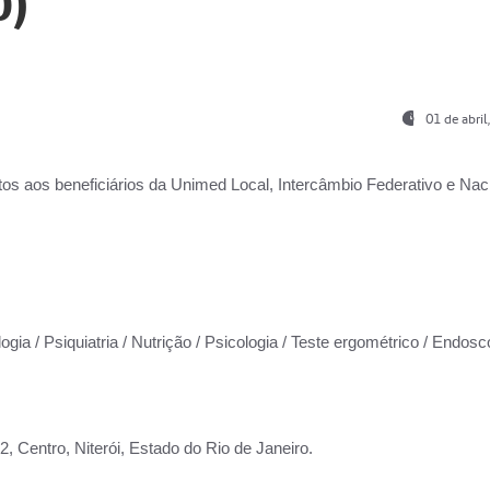
0)
01 de abri
os aos beneficiários da
Unimed Local, Intercâmbio Federativo e Naci
ogia / Psiquiatria / Nutrição / Psicologia / Teste ergométrico / Endosc
 Centro, Niterói, Estado do Rio de Janeiro.