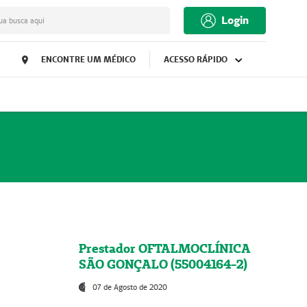
Login
ua busca aqui
ENCONTRE UM MÉDICO
ACESSO RÁPIDO
Prestador OFTALMOCLÍNICA
SÃO GONÇALO (55004164-2)
07 de Agosto de 2020