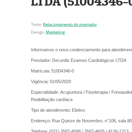
LTDA (51004346-
Texto:
Relacionamento do prestador
Design:
Marketing
Informamos o novo credenciamento para atendiment
Prestador:
Decordis Exames Cardiológicos LTDA
Matrícula:
51004346-0
Vigência:
01/05/2020
Especialidade:
Acupuntura / Fisioterapia / Fonoaudiol
Reabilitação cardíaca
Tipo de atendimento:
Eletivo
Endereço:
Rua Quinze de Novembro, n°106, sala 802,
Telefone:
(021) 3587-4588 / 3587-4605 / 4126-1213