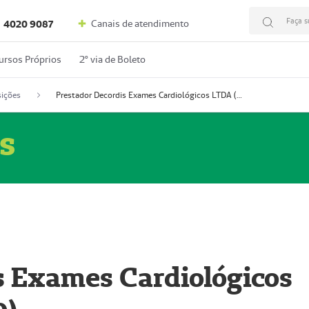
Faça s
Canais de atendimento
4020 9087
ursos Próprios
2º via de Boleto
ições
Prestador Decordis Exames Cardiológicos LTDA (51004346-0)
s
s Exames Cardiológicos