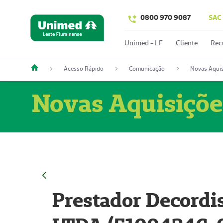
0800 970 9087
SAC
Unimed - LF
Cliente
Rec
Acesso Rápido
Comunicação
Novas Aquis
Novas Aquisiçõe
Prestador Decordi