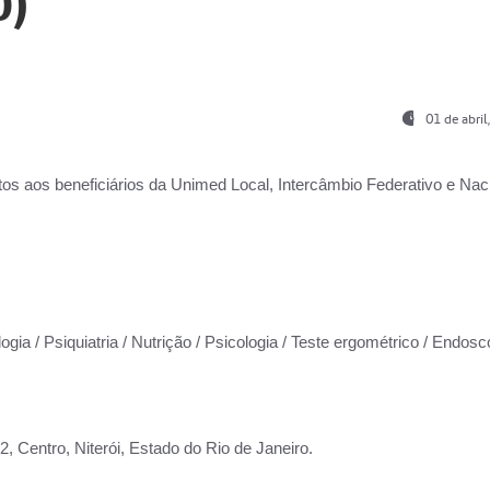
0)
01 de abri
os aos beneficiários da
Unimed Local, Intercâmbio Federativo e Naci
ogia / Psiquiatria / Nutrição / Psicologia / Teste ergométrico / Endosc
 Centro, Niterói, Estado do Rio de Janeiro.