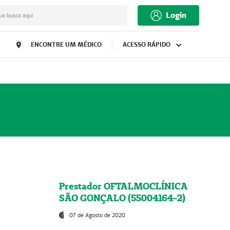
Login
ua busca aqui
ENCONTRE UM MÉDICO
ACESSO RÁPIDO
Prestador OFTALMOCLÍNICA
SÃO GONÇALO (55004164-2)
07 de Agosto de 2020