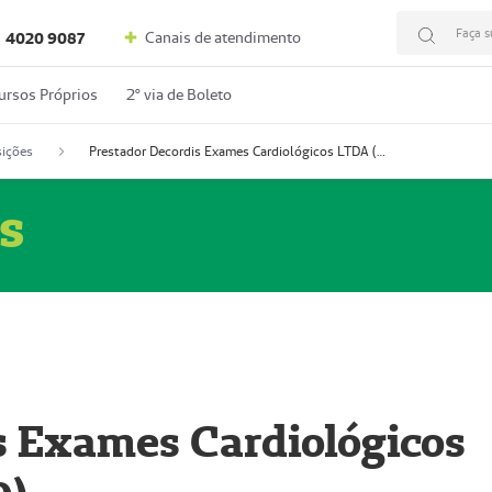
Faça s
Canais de atendimento
4020 9087
ursos Próprios
2º via de Boleto
ições
Prestador Decordis Exames Cardiológicos LTDA (51004346-0)
s
s Exames Cardiológicos