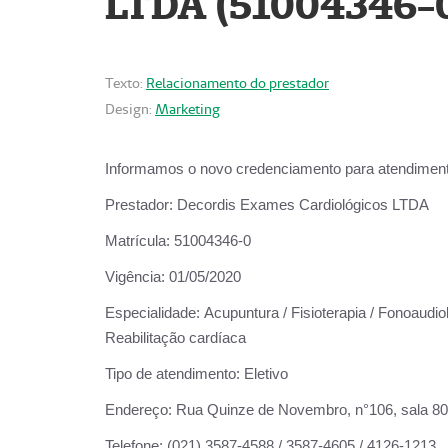
LTDA (51004346-
Texto:
Relacionamento do prestador
Design:
Marketing
Informamos o novo credenciamento para atendiment
Prestador:
Decordis Exames Cardiológicos LTDA
Matrícula:
51004346-0
Vigência:
01/05/2020
Especialidade:
Acupuntura / Fisioterapia / Fonoaudiol
Reabilitação cardíaca
Tipo de atendimento:
Eletivo
Endereço:
Rua Quinze de Novembro, n°106, sala 802,
Telefone:
(021) 3587-4588 / 3587-4605 / 4126-1213