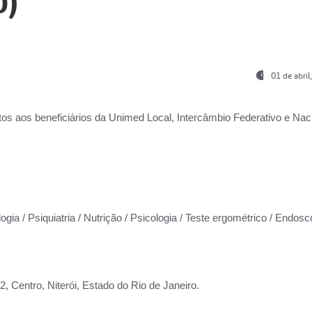
0)
01 de abri
os aos beneficiários da
Unimed Local, Intercâmbio Federativo e Naci
ogia / Psiquiatria / Nutrição / Psicologia / Teste ergométrico / Endosc
 Centro, Niterói, Estado do Rio de Janeiro.