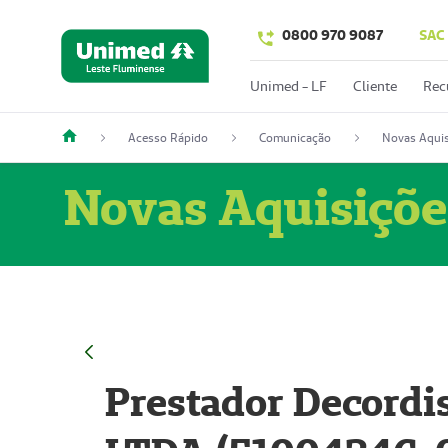
0800 970 9087
SAC
Unimed - LF
Cliente
Rec
Acesso Rápido
Comunicação
Novas Aquis
Novas Aquisiçõe
Prestador Decordi