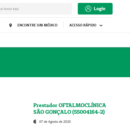
Login
ua busca aqui
ENCONTRE UM MÉDICO
ACESSO RÁPIDO
Prestador OFTALMOCLÍNICA
SÃO GONÇALO (55004164-2)
07 de Agosto de 2020