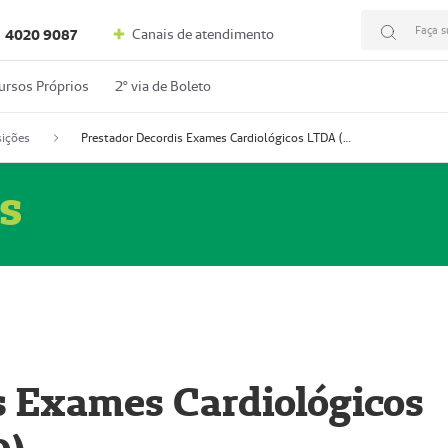
Faça s
Canais de atendimento
4020 9087
ursos Próprios
2º via de Boleto
ições
Prestador Decordis Exames Cardiológicos LTDA (51004346-0)
s
s Exames Cardiológicos