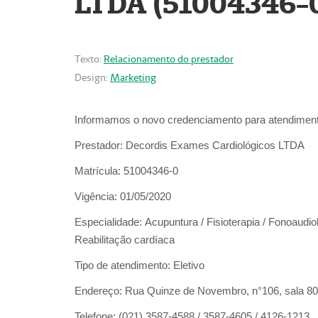
LTDA (51004346-
Texto:
Relacionamento do prestador
Design:
Marketing
Informamos o novo credenciamento para atendiment
Prestador:
Decordis Exames Cardiológicos LTDA
Matrícula:
51004346-0
Vigência:
01/05/2020
Especialidade:
Acupuntura / Fisioterapia / Fonoaudiol
Reabilitação cardíaca
Tipo de atendimento:
Eletivo
Endereço:
Rua Quinze de Novembro, n°106, sala 802,
Telefone:
(021) 3587-4588 / 3587-4605 / 4126-1213