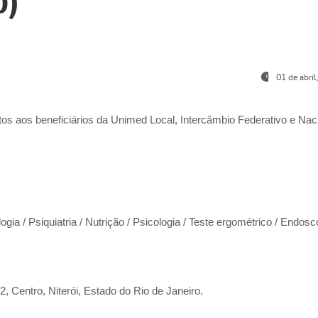
0)
01 de abri
os aos beneficiários da
Unimed Local, Intercâmbio Federativo e Naci
ogia / Psiquiatria / Nutrição / Psicologia / Teste ergométrico / Endosc
 Centro, Niterói, Estado do Rio de Janeiro.