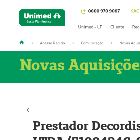
0800 970 9087
SAC
Unimed - LF
Cliente
Rec
Acesso Rápido
Comunicação
Novas Aquis
Novas Aquisiçõe
Prestador Decordi