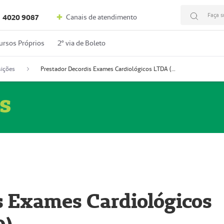
Faça s
Canais de atendimento
4020 9087
ursos Próprios
2º via de Boleto
ições
Prestador Decordis Exames Cardiológicos LTDA (51004346-0)
s
s Exames Cardiológicos