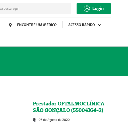
Login
ua busca aqui
ENCONTRE UM MÉDICO
ACESSO RÁPIDO
Prestador OFTALMOCLÍNICA
SÃO GONÇALO (55004164-2)
07 de Agosto de 2020