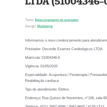
LTDA (51004346-
Texto:
Relacionamento do prestador
Design:
Marketing
Informamos o novo credenciamento para atendiment
Prestador:
Decordis Exames Cardiológicos LTDA
Matrícula:
51004346-0
Vigência:
01/05/2020
Especialidade:
Acupuntura / Fisioterapia / Fonoaudiol
Reabilitação cardíaca
Tipo de atendimento:
Eletivo
Endereço:
Rua Quinze de Novembro, n°106, sala 802,
Telefone:
(021) 3587-4588 / 3587-4605 / 4126-1213