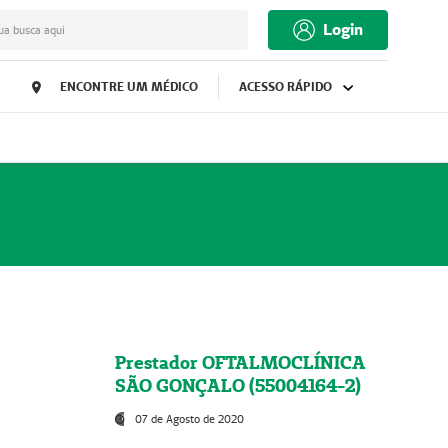
Login
ua busca aqui
ENCONTRE UM MÉDICO
ACESSO RÁPIDO
Prestador OFTALMOCLÍNICA
SÃO GONÇALO (55004164-2)
07 de Agosto de 2020