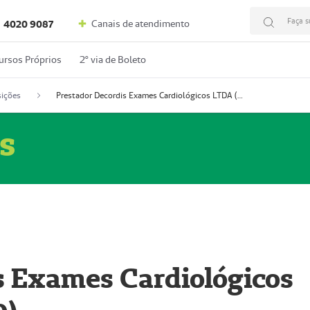
Faça s
Canais de atendimento
4020 9087
ursos Próprios
2º via de Boleto
ições
Prestador Decordis Exames Cardiológicos LTDA (51004346-0)
s
s Exames Cardiológicos