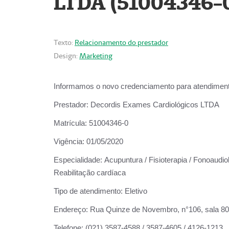
LTDA (51004346-
Texto:
Relacionamento do prestador
Design:
Marketing
Informamos o novo credenciamento para atendiment
Prestador:
Decordis Exames Cardiológicos LTDA
Matrícula:
51004346-0
Vigência:
01/05/2020
Especialidade:
Acupuntura / Fisioterapia / Fonoaudiol
Reabilitação cardíaca
Tipo de atendimento:
Eletivo
Endereço:
Rua Quinze de Novembro, n°106, sala 802,
Telefone:
(021) 3587-4588 / 3587-4605 / 4126-1213