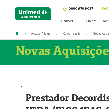
0800 970 9087
SAC
Unimed - LF
Cliente
Rec
Acesso Rápido
Comunicação
Novas Aquis
Novas Aquisiçõe
Prestador Decordi