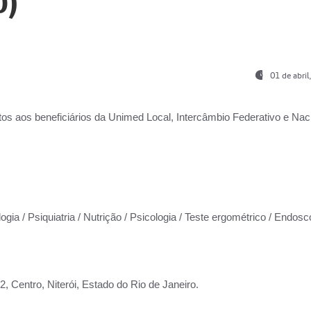
0)
01 de abri
os aos beneficiários da
Unimed Local, Intercâmbio Federativo e Naci
ogia / Psiquiatria / Nutrição / Psicologia / Teste ergométrico / Endosc
 Centro, Niterói, Estado do Rio de Janeiro.