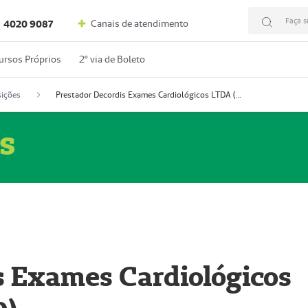
Faça s
Canais de atendimento
4020 9087
ursos Próprios
2º via de Boleto
ições
Prestador Decordis Exames Cardiológicos LTDA (51004346-0)
s
s Exames Cardiológicos