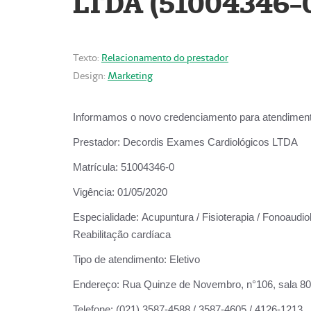
LTDA (51004346-
Texto:
Relacionamento do prestador
Design:
Marketing
Informamos o novo credenciamento para atendiment
Prestador:
Decordis Exames Cardiológicos LTDA
Matrícula:
51004346-0
Vigência:
01/05/2020
Especialidade:
Acupuntura / Fisioterapia / Fonoaudiol
Reabilitação cardíaca
Tipo de atendimento:
Eletivo
Endereço:
Rua Quinze de Novembro, n°106, sala 802,
Telefone:
(021) 3587-4588 / 3587-4605 / 4126-1213