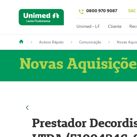
0800 970 9087
SAC
Unimed - LF
Cliente
Rec
Acesso Rápido
Comunicação
Novas Aquis
Novas Aquisiçõe
Prestador Decordi