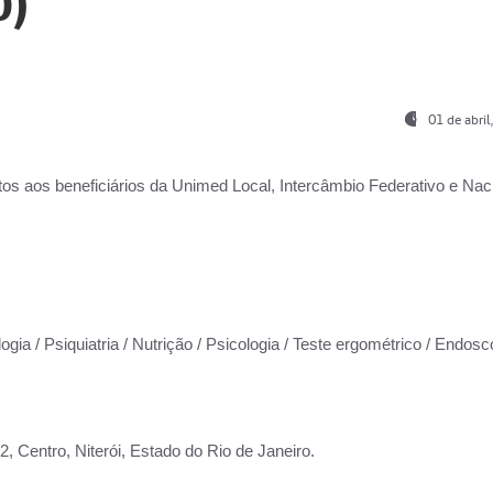
0)
01 de abri
os aos beneficiários da
Unimed Local, Intercâmbio Federativo e Naci
ogia / Psiquiatria / Nutrição / Psicologia / Teste ergométrico / Endosc
 Centro, Niterói, Estado do Rio de Janeiro.