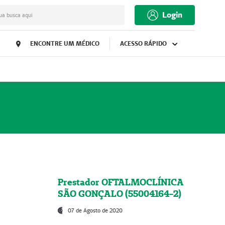
Login
ua busca aqui
ENCONTRE UM MÉDICO
ACESSO RÁPIDO
Prestador OFTALMOCLÍNICA
SÃO GONÇALO (55004164-2)
07 de Agosto de 2020