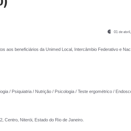
0)
01 de abri
os aos beneficiários da
Unimed Local, Intercâmbio Federativo e Naci
ogia / Psiquiatria / Nutrição / Psicologia / Teste ergométrico / Endosc
 Centro, Niterói, Estado do Rio de Janeiro.