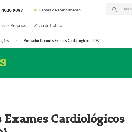
Faça s
Canais de atendimento
4020 9087
ursos Próprios
2º via de Boleto
ições
Prestador Decordis Exames Cardiológicos LTDA (51004346-0)
s
s Exames Cardiológicos