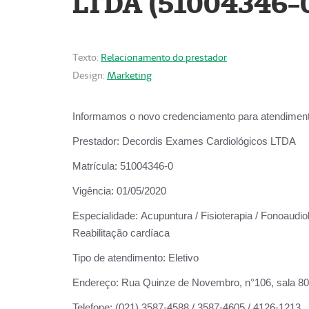
LTDA (51004346-
Texto:
Relacionamento do prestador
Design:
Marketing
Informamos o novo credenciamento para atendiment
Prestador:
Decordis Exames Cardiológicos LTDA
Matrícula:
51004346-0
Vigência:
01/05/2020
Especialidade:
Acupuntura / Fisioterapia / Fonoaudiol
Reabilitação cardíaca
Tipo de atendimento:
Eletivo
Endereço:
Rua Quinze de Novembro, n°106, sala 802,
Telefone:
(021) 3587-4588 / 3587-4605 / 4126-1213