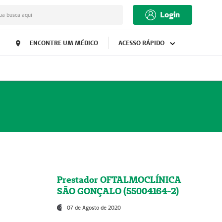
Login
ua busca aqui
ENCONTRE UM MÉDICO
ACESSO RÁPIDO
Prestador OFTALMOCLÍNICA
SÃO GONÇALO (55004164-2)
07 de Agosto de 2020