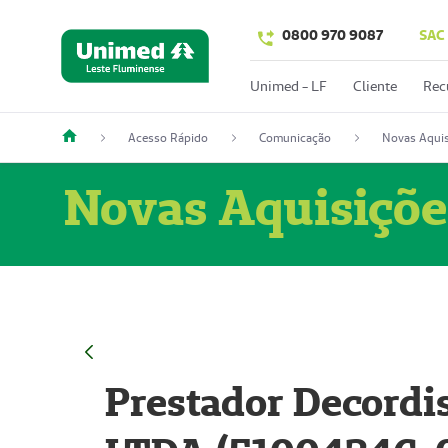
0800 970 9087
SAC
Unimed - LF
Cliente
Rec
Acesso Rápido
Comunicação
Novas Aquis
Novas Aquisiçõe
Prestador Decordi