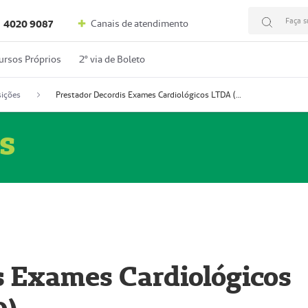
Faça s
Canais de atendimento
4020 9087
ursos Próprios
2º via de Boleto
ições
Prestador Decordis Exames Cardiológicos LTDA (51004346-0)
s
s Exames Cardiológicos