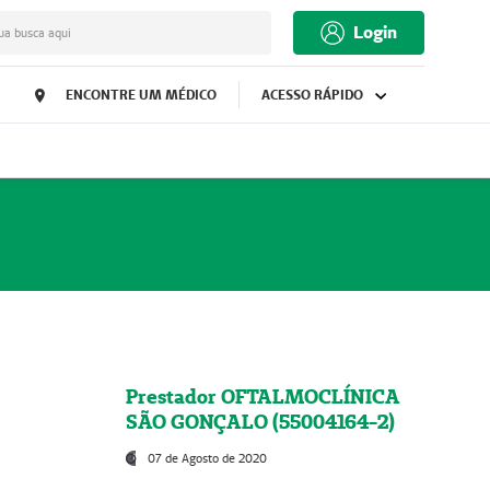
Login
ua busca aqui
ENCONTRE UM MÉDICO
ACESSO RÁPIDO
Prestador OFTALMOCLÍNICA
SÃO GONÇALO (55004164-2)
07 de Agosto de 2020