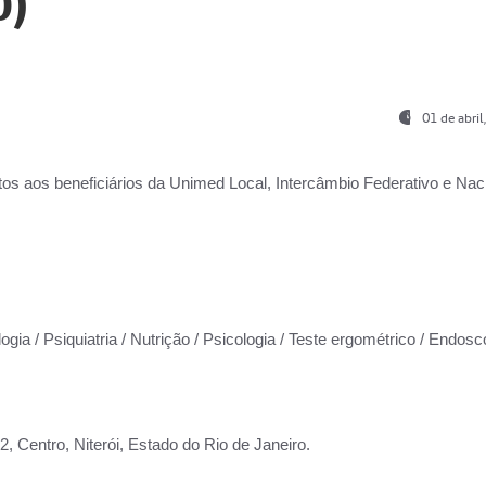
0)
01 de abri
os aos beneficiários da
Unimed Local, Intercâmbio Federativo e Naci
ogia / Psiquiatria / Nutrição / Psicologia / Teste ergométrico / Endosc
 Centro, Niterói, Estado do Rio de Janeiro.