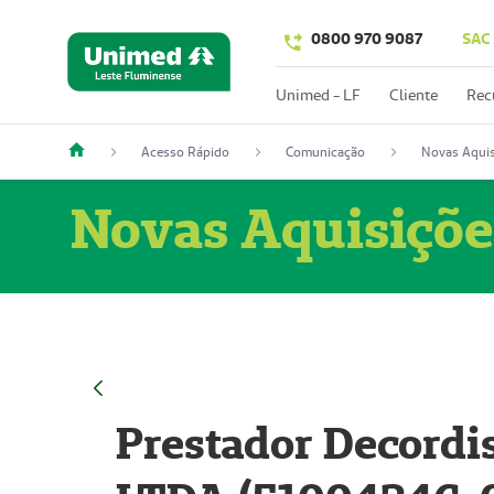
0800 970 9087
SAC
Unimed - LF
Cliente
Rec
Acesso Rápido
Comunicação
Novas Aquis
Novas Aquisiçõe
Prestador Decordi