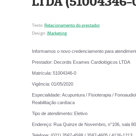
LTDA (51004346-
Texto:
Relacionamento do prestador
Design:
Marketing
Informamos o novo credenciamento para atendiment
Prestador:
Decordis Exames Cardiológicos LTDA
Matrícula:
51004346-0
Vigência:
01/05/2020
Especialidade:
Acupuntura / Fisioterapia / Fonoaudiol
Reabilitação cardíaca
Tipo de atendimento:
Eletivo
Endereço:
Rua Quinze de Novembro, n°106, sala 802,
Telefone:
(021) 3587-4588 / 3587-4605 / 4126-1213