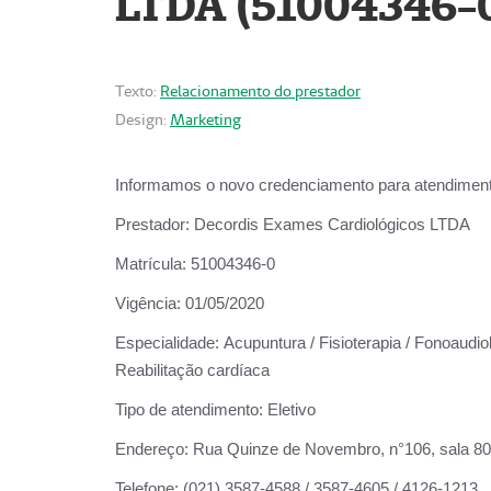
LTDA (51004346-
Texto:
Relacionamento do prestador
Design:
Marketing
Informamos o novo credenciamento para atendiment
Prestador:
Decordis Exames Cardiológicos LTDA
Matrícula:
51004346-0
Vigência:
01/05/2020
Especialidade:
Acupuntura / Fisioterapia / Fonoaudiol
Reabilitação cardíaca
Tipo de atendimento:
Eletivo
Endereço:
Rua Quinze de Novembro, n°106, sala 802,
Telefone:
(021) 3587-4588 / 3587-4605 / 4126-1213