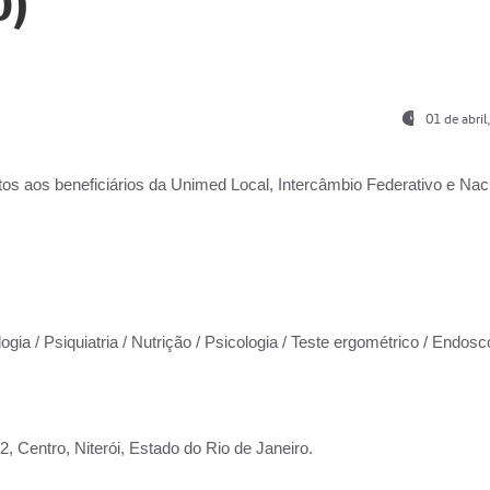
0)
01 de abri
os aos beneficiários da
Unimed Local, Intercâmbio Federativo e Naci
ogia / Psiquiatria / Nutrição / Psicologia / Teste ergométrico / Endosc
 Centro, Niterói, Estado do Rio de Janeiro.