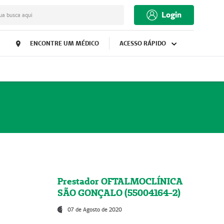
Login
ua busca aqui
ENCONTRE UM MÉDICO
ACESSO RÁPIDO
Prestador OFTALMOCLÍNICA
SÃO GONÇALO (55004164-2)
07 de Agosto de 2020