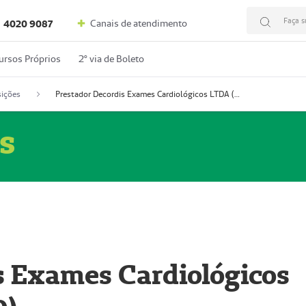
Faça s
Canais de atendimento
4020 9087
ursos Próprios
2º via de Boleto
ições
Prestador Decordis Exames Cardiológicos LTDA (51004346-0)
s
s Exames Cardiológicos