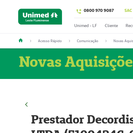
0800 970 9087
SAC
Unimed - LF
Cliente
Rec
Acesso Rápido
Comunicação
Novas Aquis
Novas Aquisiçõe
Prestador Decordi