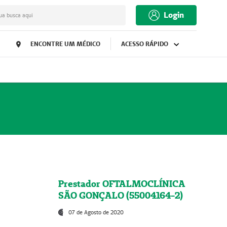
Login
ua busca aqui
ENCONTRE UM MÉDICO
ACESSO RÁPIDO
Prestador OFTALMOCLÍNICA
SÃO GONÇALO (55004164-2)
07 de Agosto de 2020