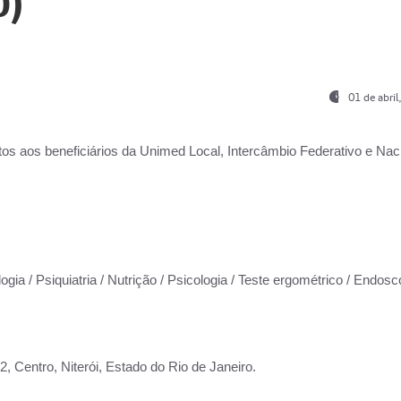
0)
01 de abri
os aos beneficiários da
Unimed Local, Intercâmbio Federativo e Naci
ogia / Psiquiatria / Nutrição / Psicologia / Teste ergométrico / Endosc
 Centro, Niterói, Estado do Rio de Janeiro.