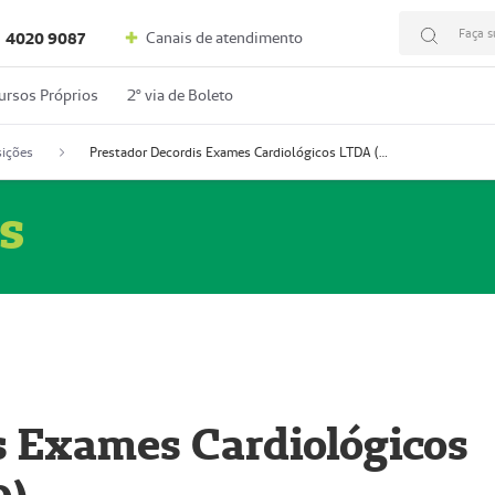
Faça s
Canais de atendimento
4020 9087
ursos Próprios
2º via de Boleto
ições
Prestador Decordis Exames Cardiológicos LTDA (51004346-0)
s
s Exames Cardiológicos