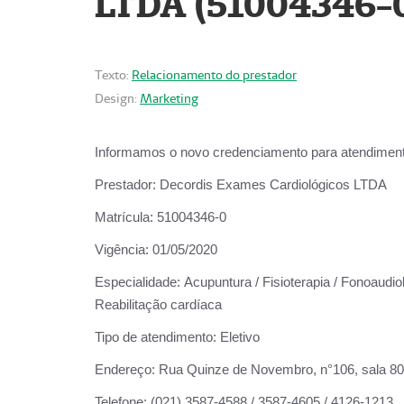
LTDA (51004346-
Texto:
Relacionamento do prestador
Design:
Marketing
Informamos o novo credenciamento para atendiment
Prestador:
Decordis Exames Cardiológicos LTDA
Matrícula:
51004346-0
Vigência:
01/05/2020
Especialidade:
Acupuntura / Fisioterapia / Fonoaudiol
Reabilitação cardíaca
Tipo de atendimento:
Eletivo
Endereço:
Rua Quinze de Novembro, n°106, sala 802,
Telefone:
(021) 3587-4588 / 3587-4605 / 4126-1213