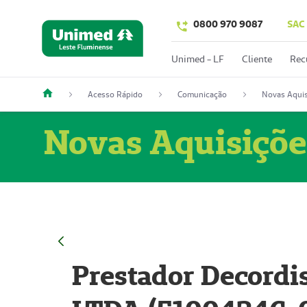
0800 970 9087
SAC
Unimed - LF
Cliente
Rec
Acesso Rápido
Comunicação
Novas Aquis
Novas Aquisiçõe
Prestador Decordi