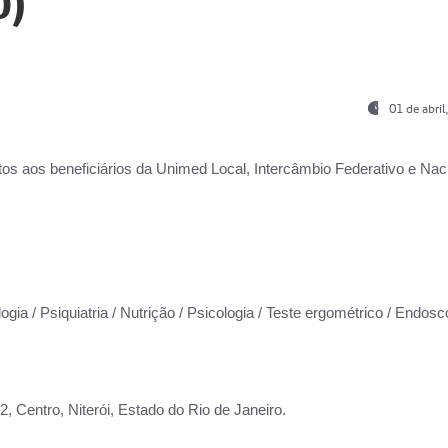
0)
01 de abri
os aos beneficiários da
Unimed Local, Intercâmbio Federativo e Naci
ogia / Psiquiatria / Nutrição / Psicologia / Teste ergométrico / Endosc
 Centro, Niterói, Estado do Rio de Janeiro.