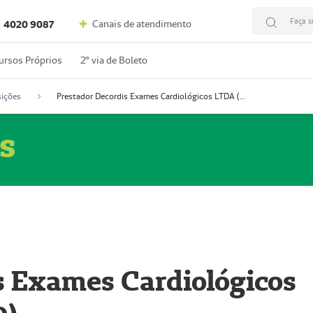
Faça s
Canais de atendimento
4020 9087
ursos Próprios
2º via de Boleto
ições
Prestador Decordis Exames Cardiológicos LTDA (51004346-0)
s
s Exames Cardiológicos