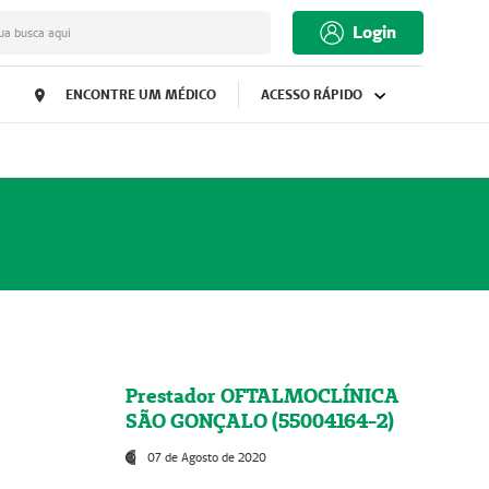
Login
ua busca aqui
ENCONTRE UM MÉDICO
ACESSO RÁPIDO
Prestador OFTALMOCLÍNICA
SÃO GONÇALO (55004164-2)
07 de Agosto de 2020