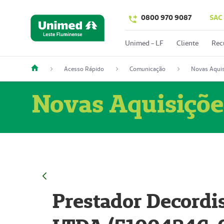
0800 970 9087
SAC
Unimed - LF
Cliente
Rec
Acesso Rápido
Comunicação
Novas Aquis
Novas Aquisiçõe
Prestador Decordi