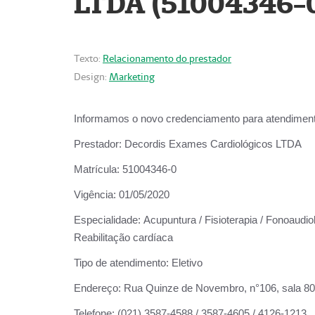
LTDA (51004346-
Texto:
Relacionamento do prestador
Design:
Marketing
Informamos o novo credenciamento para atendiment
Prestador:
Decordis Exames Cardiológicos LTDA
Matrícula:
51004346-0
Vigência:
01/05/2020
Especialidade:
Acupuntura / Fisioterapia / Fonoaudiol
Reabilitação cardíaca
Tipo de atendimento:
Eletivo
Endereço:
Rua Quinze de Novembro, n°106, sala 802,
Telefone:
(021) 3587-4588 / 3587-4605 / 4126-1213