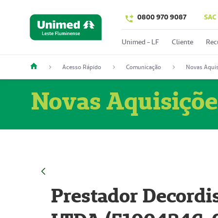
0800 970 9087
SAC
Unimed - LF
Cliente
Rec
Acesso Rápido
Comunicação
Novas Aquis
Novas Aquisiçõe
Prestador Decordi