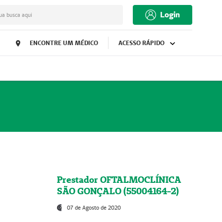
Login
ua busca aqui
ENCONTRE UM MÉDICO
ACESSO RÁPIDO
Prestador OFTALMOCLÍNICA
SÃO GONÇALO (55004164-2)
07 de Agosto de 2020