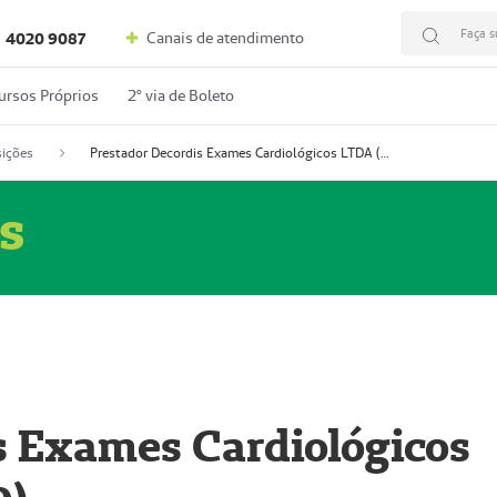
Faça s
Canais de atendimento
4020 9087
ursos Próprios
2º via de Boleto
ições
Prestador Decordis Exames Cardiológicos LTDA (51004346-0)
s
s Exames Cardiológicos