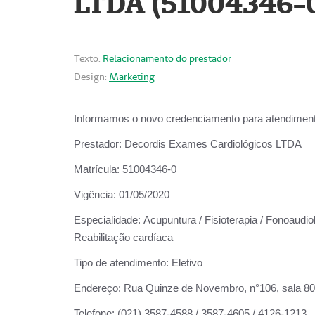
LTDA (51004346-
Texto:
Relacionamento do prestador
Design:
Marketing
Informamos o novo credenciamento para atendiment
Prestador:
Decordis Exames Cardiológicos LTDA
Matrícula:
51004346-0
Vigência:
01/05/2020
Especialidade:
Acupuntura / Fisioterapia / Fonoaudiol
Reabilitação cardíaca
Tipo de atendimento:
Eletivo
Endereço:
Rua Quinze de Novembro, n°106, sala 802,
Telefone:
(021) 3587-4588 / 3587-4605 / 4126-1213