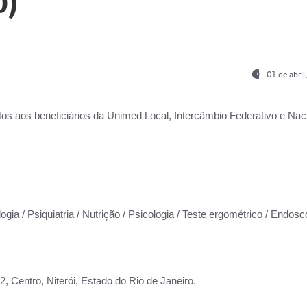
0)
01 de abri
os aos beneficiários da
Unimed Local, Intercâmbio Federativo e Naci
ogia / Psiquiatria / Nutrição / Psicologia / Teste ergométrico / Endosc
 Centro, Niterói, Estado do Rio de Janeiro.