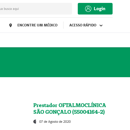
Login
ua busca aqui
ENCONTRE UM MÉDICO
ACESSO RÁPIDO
Prestador OFTALMOCLÍNICA
SÃO GONÇALO (55004164-2)
07 de Agosto de 2020