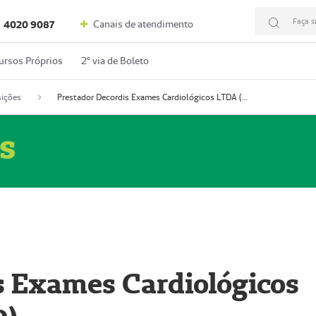
Faça s
Canais de atendimento
4020 9087
ursos Próprios
2º via de Boleto
ições
Prestador Decordis Exames Cardiológicos LTDA (51004346-0)
s
s Exames Cardiológicos