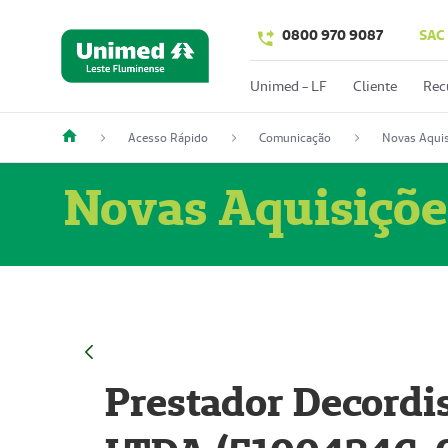
0800 970 9087
SAC
Unimed - LF
Cliente
Rec
Acesso Rápido
Comunicação
Novas Aquis
Novas Aquisiçõe
Prestador Decordi