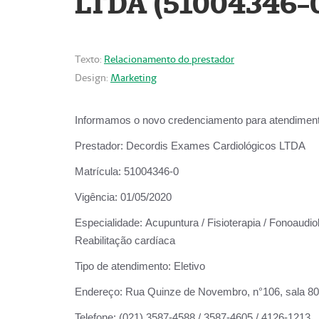
LTDA (51004346-
Texto:
Relacionamento do prestador
Design:
Marketing
Informamos o novo credenciamento para atendiment
Prestador:
Decordis Exames Cardiológicos LTDA
Matrícula:
51004346-0
Vigência:
01/05/2020
Especialidade:
Acupuntura / Fisioterapia / Fonoaudiol
Reabilitação cardíaca
Tipo de atendimento:
Eletivo
Endereço:
Rua Quinze de Novembro, n°106, sala 802,
Telefone:
(021) 3587-4588 / 3587-4605 / 4126-1213