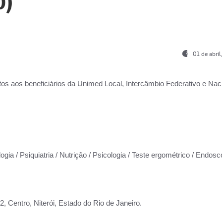
0)
01 de abri
os aos beneficiários da
Unimed Local, Intercâmbio Federativo e Naci
ogia / Psiquiatria / Nutrição / Psicologia / Teste ergométrico / Endosc
 Centro, Niterói, Estado do Rio de Janeiro.