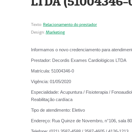
LTDA (51004346-
Texto:
Relacionamento do prestador
Design:
Marketing
Informamos o novo credenciamento para atendiment
Prestador:
Decordis Exames Cardiológicos LTDA
Matrícula:
51004346-0
Vigência:
01/05/2020
Especialidade:
Acupuntura / Fisioterapia / Fonoaudiol
Reabilitação cardíaca
Tipo de atendimento:
Eletivo
Endereço:
Rua Quinze de Novembro, n°106, sala 802,
Telefone:
(021) 3587-4588 / 3587-4605 / 4126-1213