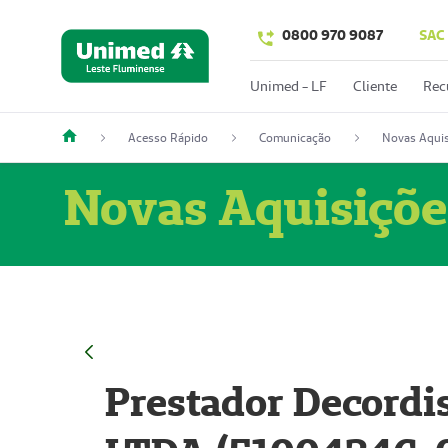
0800 970 9087
SAC
Unimed - LF
Cliente
Rec
Acesso Rápido
Comunicação
Novas Aquis
Novas Aquisiçõe
Prestador Decordi