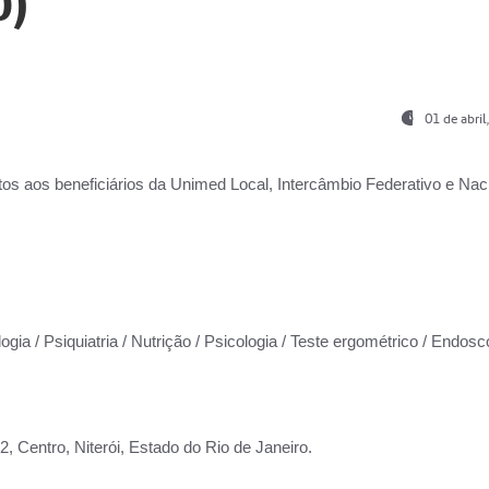
0)
01 de abri
os aos beneficiários da
Unimed Local, Intercâmbio Federativo e Naci
ogia / Psiquiatria / Nutrição / Psicologia / Teste ergométrico / Endosc
 Centro, Niterói, Estado do Rio de Janeiro.