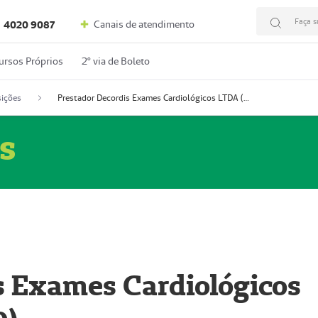
Faça s
Canais de atendimento
4020 9087
ursos Próprios
2º via de Boleto
ições
Prestador Decordis Exames Cardiológicos LTDA (51004346-0)
s
s Exames Cardiológicos