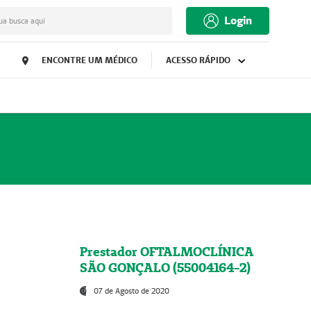
Login
ua busca aqui
ENCONTRE UM MÉDICO
ACESSO RÁPIDO
Prestador OFTALMOCLÍNICA
SÃO GONÇALO (55004164-2)
07 de Agosto de 2020