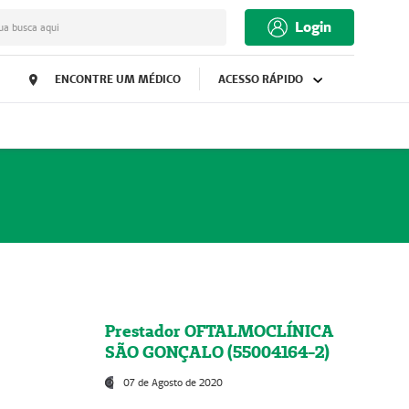
Login
ua busca aqui
ENCONTRE UM MÉDICO
ACESSO RÁPIDO
Prestador OFTALMOCLÍNICA
SÃO GONÇALO (55004164-2)
07 de Agosto de 2020