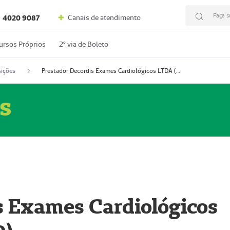
Faça s
Canais de atendimento
4020 9087
ursos Próprios
2º via de Boleto
ições
Prestador Decordis Exames Cardiológicos LTDA (51004346-0)
s
s Exames Cardiológicos