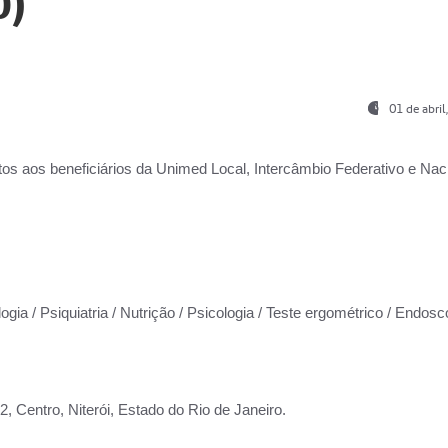
0)
01 de abri
os aos beneficiários da
Unimed Local, Intercâmbio Federativo e Naci
ogia / Psiquiatria / Nutrição / Psicologia / Teste ergométrico / Endosc
 Centro, Niterói, Estado do Rio de Janeiro.