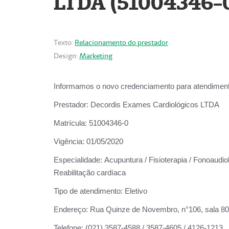
LTDA (51004346-
Texto:
Relacionamento do prestador
Design:
Marketing
Informamos o novo credenciamento para atendiment
Prestador:
Decordis Exames Cardiológicos LTDA
Matrícula:
51004346-0
Vigência:
01/05/2020
Especialidade:
Acupuntura / Fisioterapia / Fonoaudiol
Reabilitação cardíaca
Tipo de atendimento:
Eletivo
Endereço:
Rua Quinze de Novembro, n°106, sala 802,
Telefone:
(021) 3587-4588 / 3587-4605 / 4126-1213