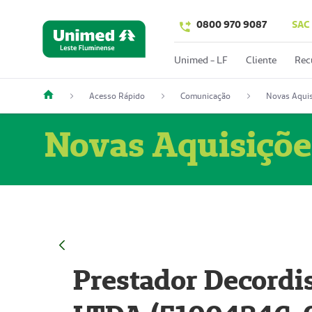
0800 970 9087
SAC
Unimed - LF
Cliente
Rec
Acesso Rápido
Comunicação
Novas Aquis
Novas Aquisiçõe
Prestador Decordi