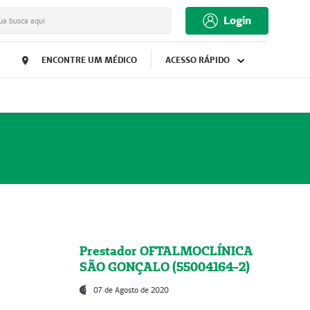
Login
ua busca aqui
ENCONTRE UM MÉDICO
ACESSO RÁPIDO
Prestador OFTALMOCLÍNICA
SÃO GONÇALO (55004164-2)
07 de Agosto de 2020