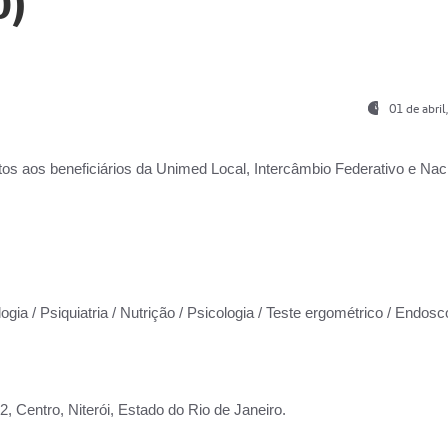
0)
01 de abri
os aos beneficiários da
Unimed Local, Intercâmbio Federativo e Naci
ogia / Psiquiatria / Nutrição / Psicologia / Teste ergométrico / Endosc
 Centro, Niterói, Estado do Rio de Janeiro.