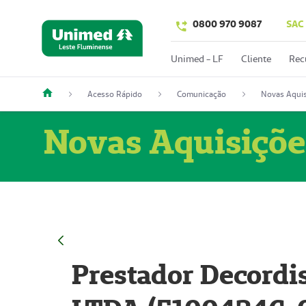
0800 970 9087
SAC
Unimed - LF
Cliente
Rec
Acesso Rápido
Comunicação
Novas Aquis
Novas Aquisiçõe
Prestador Decordi