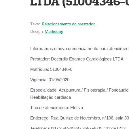
LTDA (51004346-
Texto:
Relacionamento do prestador
Design:
Marketing
Informamos o novo credenciamento para atendiment
Prestador:
Decordis Exames Cardiológicos LTDA
Matrícula:
51004346-0
Vigência:
01/05/2020
Especialidade:
Acupuntura / Fisioterapia / Fonoaudiol
Reabilitação cardíaca
Tipo de atendimento:
Eletivo
Endereço:
Rua Quinze de Novembro, n°106, sala 802,
Telefone:
(021) 3587-4588 / 3587-4605 / 4126-1213