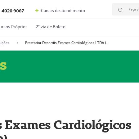
Faça s
Canais de atendimento
4020 9087
ursos Próprios
2º via de Boleto
ições
Prestador Decordis Exames Cardiológicos LTDA (51004346-0)
s
s Exames Cardiológicos