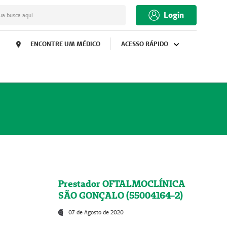
Login
ua busca aqui
ENCONTRE UM MÉDICO
ACESSO RÁPIDO
Prestador OFTALMOCLÍNICA
SÃO GONÇALO (55004164-2)
07 de Agosto de 2020