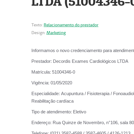
LTDA (51004346-
Texto:
Relacionamento do prestador
Design:
Marketing
Informamos o novo credenciamento para atendiment
Prestador:
Decordis Exames Cardiológicos LTDA
Matrícula:
51004346-0
Vigência:
01/05/2020
Especialidade:
Acupuntura / Fisioterapia / Fonoaudiol
Reabilitação cardíaca
Tipo de atendimento:
Eletivo
Endereço:
Rua Quinze de Novembro, n°106, sala 802,
Telefone:
(021) 3587-4588 / 3587-4605 / 4126-1213