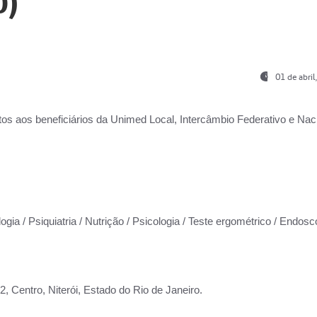
0)
01 de abri
os aos beneficiários da
Unimed Local, Intercâmbio Federativo e Naci
ogia / Psiquiatria / Nutrição / Psicologia / Teste ergométrico / Endosc
 Centro, Niterói, Estado do Rio de Janeiro.