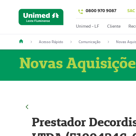
0800 970 9087
SAC
Unimed - LF
Cliente
Rec
Acesso Rápido
Comunicação
Novas Aquis
Novas Aquisiçõe
Prestador Decordi