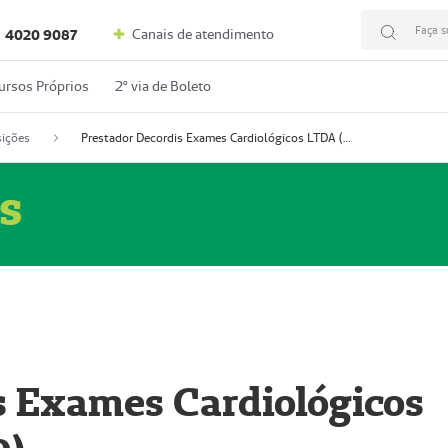
Faça s
Canais de atendimento
4020 9087
ursos Próprios
2º via de Boleto
ições
Prestador Decordis Exames Cardiológicos LTDA (51004346-0)
s
s Exames Cardiológicos