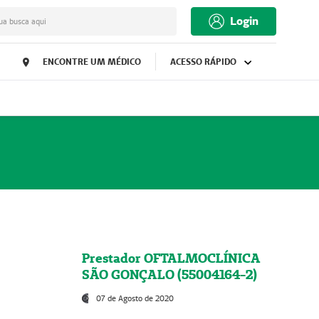
Login
ua busca aqui
ENCONTRE UM MÉDICO
ACESSO RÁPIDO
Prestador OFTALMOCLÍNICA
SÃO GONÇALO (55004164-2)
07 de Agosto de 2020