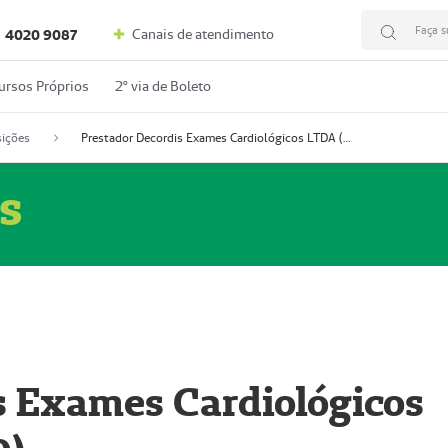
Faça s
Canais de atendimento
4020 9087
ursos Próprios
2º via de Boleto
ições
Prestador Decordis Exames Cardiológicos LTDA (51004346-0)
s
s Exames Cardiológicos