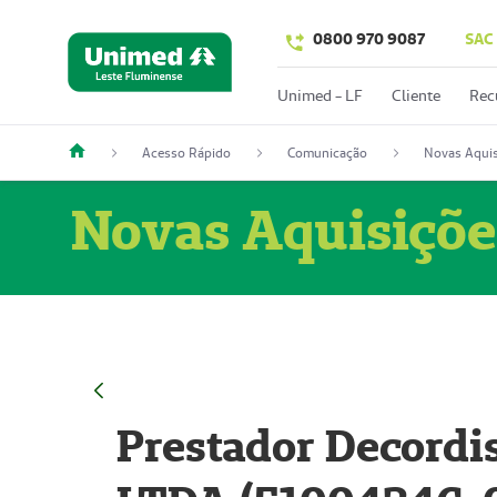
0800 970 9087
SAC
Unimed - LF
Cliente
Rec
Acesso Rápido
Comunicação
Novas Aquis
Novas Aquisiçõe
Prestador Decordi