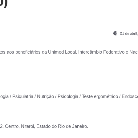
0)
01 de abri
os aos beneficiários da
Unimed Local, Intercâmbio Federativo e Naci
ogia / Psiquiatria / Nutrição / Psicologia / Teste ergométrico / Endosc
 Centro, Niterói, Estado do Rio de Janeiro.