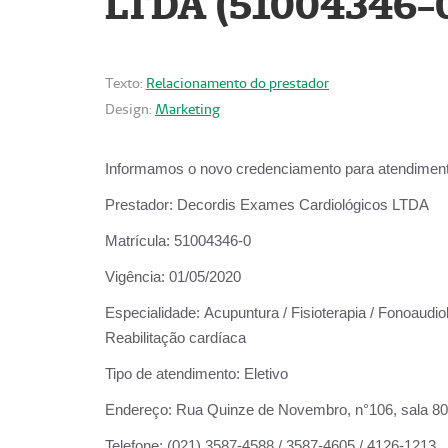
LTDA (51004346-
Texto:
Relacionamento do prestador
Design:
Marketing
Informamos o novo credenciamento para atendiment
Prestador:
Decordis Exames Cardiológicos LTDA
Matrícula:
51004346-0
Vigência:
01/05/2020
Especialidade:
Acupuntura / Fisioterapia / Fonoaudiol
Reabilitação cardíaca
Tipo de atendimento:
Eletivo
Endereço:
Rua Quinze de Novembro, n°106, sala 802,
Telefone:
(021) 3587-4588 / 3587-4605 / 4126-1213