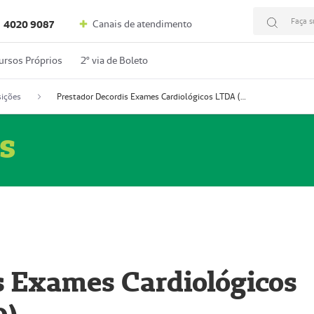
Faça s
Canais de atendimento
4020 9087
ursos Próprios
2º via de Boleto
ições
Prestador Decordis Exames Cardiológicos LTDA (51004346-0)
s
s Exames Cardiológicos