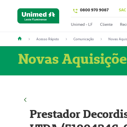
0800 970 9087
SAC
Unimed - LF
Cliente
Rec
Acesso Rápido
Comunicação
Novas Aquis
Novas Aquisiçõe
Prestador Decordi