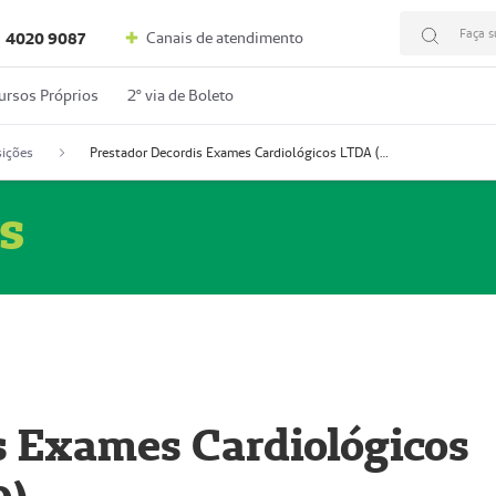
Faça s
Canais de atendimento
4020 9087
ursos Próprios
2º via de Boleto
ições
Prestador Decordis Exames Cardiológicos LTDA (51004346-0)
s
s Exames Cardiológicos