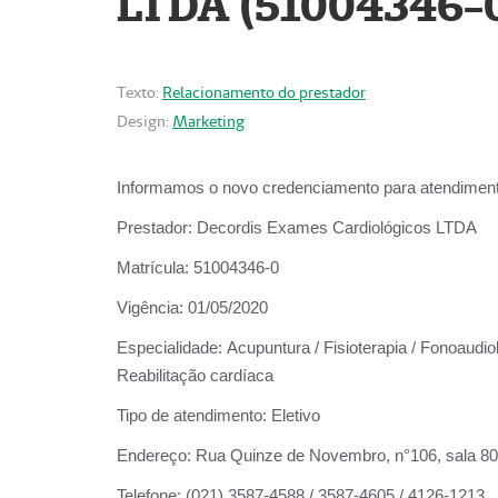
LTDA (51004346-
Texto:
Relacionamento do prestador
Design:
Marketing
Informamos o novo credenciamento para atendiment
Prestador:
Decordis Exames Cardiológicos LTDA
Matrícula:
51004346-0
Vigência:
01/05/2020
Especialidade:
Acupuntura / Fisioterapia / Fonoaudiol
Reabilitação cardíaca
Tipo de atendimento:
Eletivo
Endereço:
Rua Quinze de Novembro, n°106, sala 802,
Telefone:
(021) 3587-4588 / 3587-4605 / 4126-1213