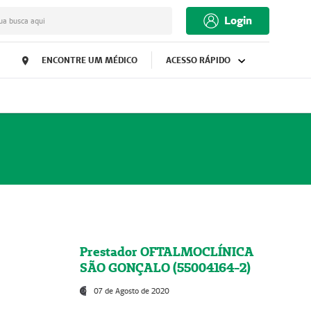
Login
ua busca aqui
ENCONTRE UM MÉDICO
ACESSO RÁPIDO
Prestador OFTALMOCLÍNICA
SÃO GONÇALO (55004164-2)
07 de Agosto de 2020