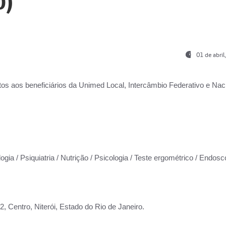
0)
01 de abri
os aos beneficiários da
Unimed Local, Intercâmbio Federativo e Naci
ogia / Psiquiatria / Nutrição / Psicologia / Teste ergométrico / Endosc
 Centro, Niterói, Estado do Rio de Janeiro.