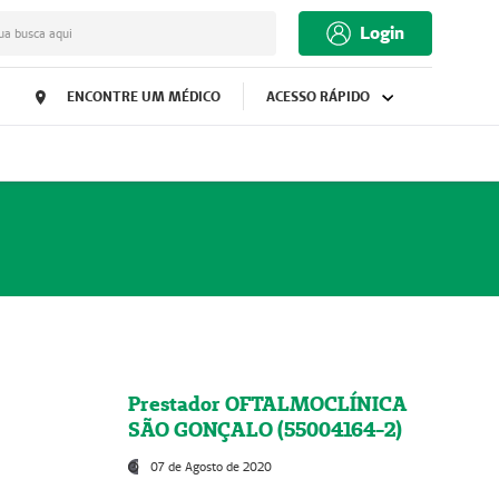
Login
ua busca aqui
ENCONTRE UM MÉDICO
ACESSO RÁPIDO
Prestador OFTALMOCLÍNICA
SÃO GONÇALO (55004164-2)
07 de Agosto de 2020