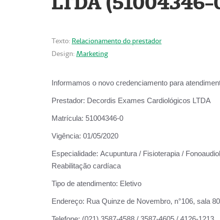
LTDA (51004346-
Texto:
Relacionamento do prestador
Design:
Marketing
Informamos o novo credenciamento para atendiment
Prestador:
Decordis Exames Cardiológicos LTDA
Matrícula:
51004346-0
Vigência:
01/05/2020
Especialidade:
Acupuntura / Fisioterapia / Fonoaudiol
Reabilitação cardíaca
Tipo de atendimento:
Eletivo
Endereço:
Rua Quinze de Novembro, n°106, sala 802,
Telefone:
(021) 3587-4588 / 3587-4605 / 4126-1213