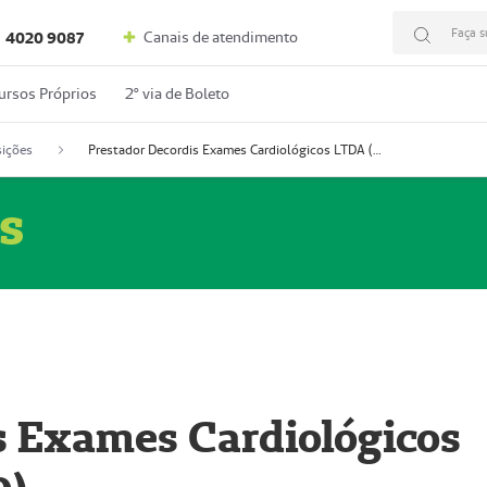
Faça s
Canais de atendimento
4020 9087
ursos Próprios
2º via de Boleto
ições
Prestador Decordis Exames Cardiológicos LTDA (51004346-0)
s
s Exames Cardiológicos