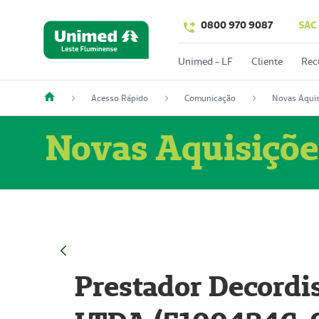
0800 970 9087
SAC
Unimed - LF
Cliente
Rec
Acesso Rápido
Comunicação
Novas Aquis
Novas Aquisiçõe
Prestador Decordi