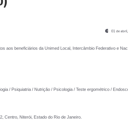
0)
01 de abri
os aos beneficiários da
Unimed Local, Intercâmbio Federativo e Naci
ogia / Psiquiatria / Nutrição / Psicologia / Teste ergométrico / Endosc
 Centro, Niterói, Estado do Rio de Janeiro.