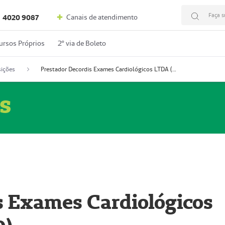
Faça s
Canais de atendimento
4020 9087
ursos Próprios
2º via de Boleto
ições
Prestador Decordis Exames Cardiológicos LTDA (51004346-0)
s
s Exames Cardiológicos