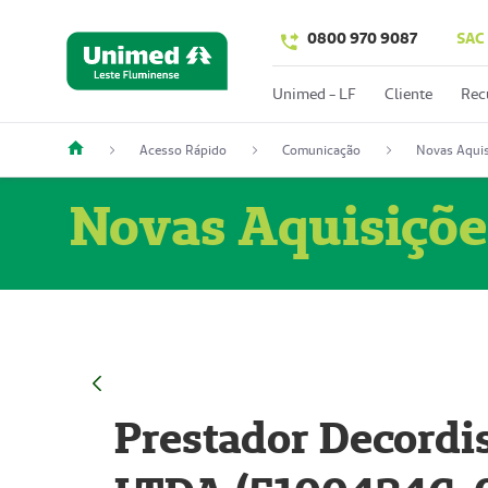
0800 970 9087
SAC
Unimed - LF
Cliente
Rec
Acesso Rápido
Comunicação
Novas Aquis
Novas Aquisiçõe
Prestador Decordi