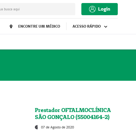
Login
ua busca aqui
ENCONTRE UM MÉDICO
ACESSO RÁPIDO
Prestador OFTALMOCLÍNICA
SÃO GONÇALO (55004164-2)
07 de Agosto de 2020