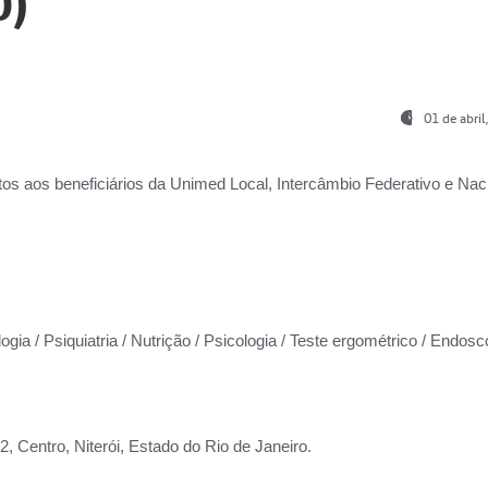
0)
01 de abri
os aos beneficiários da
Unimed Local, Intercâmbio Federativo e Naci
ogia / Psiquiatria / Nutrição / Psicologia / Teste ergométrico / Endosc
 Centro, Niterói, Estado do Rio de Janeiro.