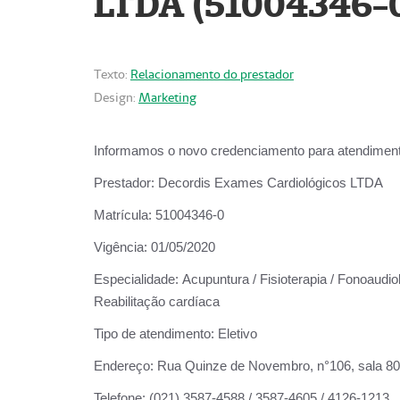
LTDA (51004346-
Texto:
Relacionamento do prestador
Design:
Marketing
Informamos o novo credenciamento para atendiment
Prestador:
Decordis Exames Cardiológicos LTDA
Matrícula:
51004346-0
Vigência:
01/05/2020
Especialidade:
Acupuntura / Fisioterapia / Fonoaudiol
Reabilitação cardíaca
Tipo de atendimento:
Eletivo
Endereço:
Rua Quinze de Novembro, n°106, sala 802,
Telefone:
(021) 3587-4588 / 3587-4605 / 4126-1213