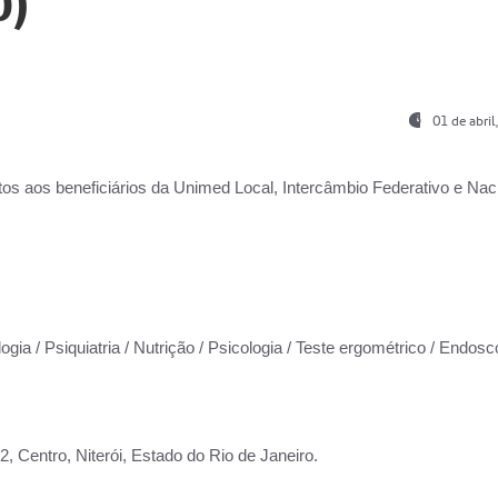
0)
01 de abri
os aos beneficiários da
Unimed Local, Intercâmbio Federativo e Naci
ogia / Psiquiatria / Nutrição / Psicologia / Teste ergométrico / Endosc
 Centro, Niterói, Estado do Rio de Janeiro.