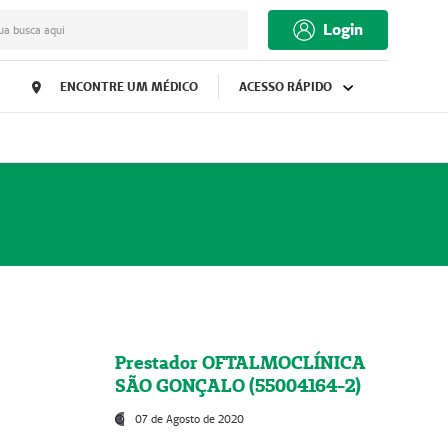
Login
ua busca aqui
ENCONTRE UM MÉDICO
ACESSO RÁPIDO
Prestador OFTALMOCLÍNICA
SÃO GONÇALO (55004164-2)
07 de Agosto de 2020