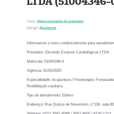
LTDA (51004346-
Texto:
Relacionamento do prestador
Design:
Marketing
Informamos o novo credenciamento para atendiment
Prestador:
Decordis Exames Cardiológicos LTDA
Matrícula:
51004346-0
Vigência:
01/05/2020
Especialidade:
Acupuntura / Fisioterapia / Fonoaudiol
Reabilitação cardíaca
Tipo de atendimento:
Eletivo
Endereço:
Rua Quinze de Novembro, n°106, sala 802,
Telefone:
(021) 3587-4588 / 3587-4605 / 4126-1213