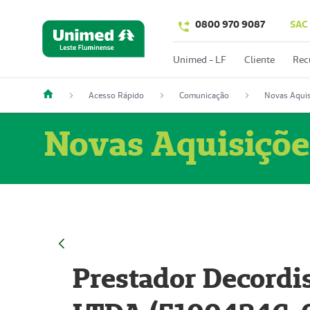
0800 970 9087
SAC
Unimed - LF
Cliente
Rec
Acesso Rápido
Comunicação
Novas Aquis
Novas Aquisiçõe
Prestador Decordi