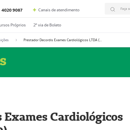
Faça s
Canais de atendimento
4020 9087
ursos Próprios
2º via de Boleto
ições
Prestador Decordis Exames Cardiológicos LTDA (51004346-0)
s
s Exames Cardiológicos