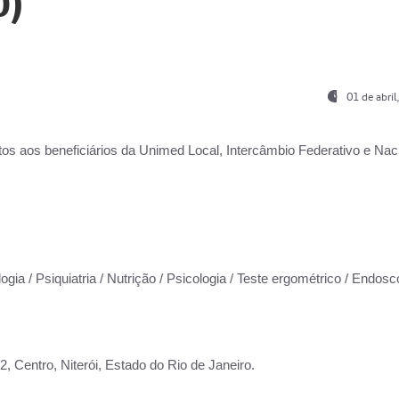
0)
01 de abri
os aos beneficiários da
Unimed Local, Intercâmbio Federativo e Naci
ogia / Psiquiatria / Nutrição / Psicologia / Teste ergométrico / Endosc
 Centro, Niterói, Estado do Rio de Janeiro.