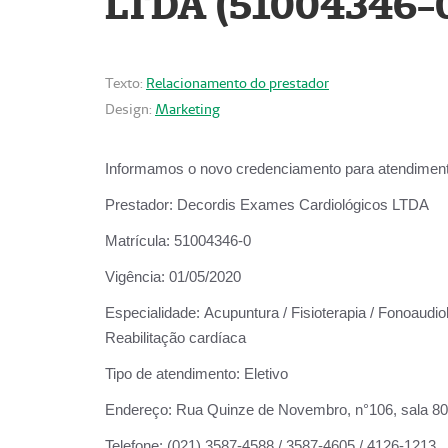
LTDA (51004346-
Texto:
Relacionamento do prestador
Design:
Marketing
Informamos o novo credenciamento para atendiment
Prestador:
Decordis Exames Cardiológicos LTDA
Matrícula:
51004346-0
Vigência:
01/05/2020
Especialidade:
Acupuntura / Fisioterapia / Fonoaudiol
Reabilitação cardíaca
Tipo de atendimento:
Eletivo
Endereço:
Rua Quinze de Novembro, n°106, sala 802,
Telefone:
(021) 3587-4588 / 3587-4605 / 4126-1213