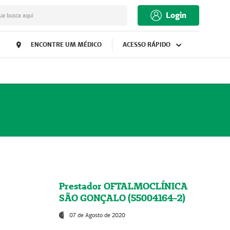
Login
ua busca aqui
ENCONTRE UM MÉDICO
ACESSO RÁPIDO
Prestador OFTALMOCLÍNICA
SÃO GONÇALO (55004164-2)
07 de Agosto de 2020