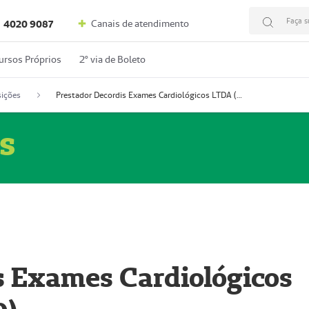
Faça s
Canais de atendimento
4020 9087
ursos Próprios
2º via de Boleto
ições
Prestador Decordis Exames Cardiológicos LTDA (51004346-0)
s
s Exames Cardiológicos