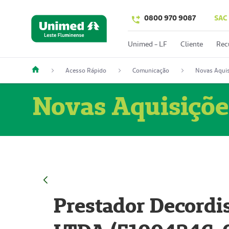
0800 970 9087
SAC
Unimed - LF
Cliente
Rec
Acesso Rápido
Comunicação
Novas Aquis
Novas Aquisiçõe
Prestador Decordi