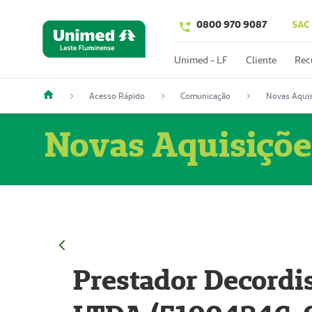
0800 970 9087
SAC
Unimed - LF
Cliente
Rec
Acesso Rápido
Comunicação
Novas Aquis
Novas Aquisiçõe
Prestador Decordi