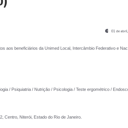
0)
01 de abri
os aos beneficiários da
Unimed Local, Intercâmbio Federativo e Naci
ogia / Psiquiatria / Nutrição / Psicologia / Teste ergométrico / Endosc
 Centro, Niterói, Estado do Rio de Janeiro.