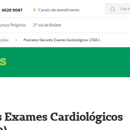
Faça s
Canais de atendimento
4020 9087
ursos Próprios
2º via de Boleto
ições
Prestador Decordis Exames Cardiológicos LTDA (51004346-0)
s
s Exames Cardiológicos