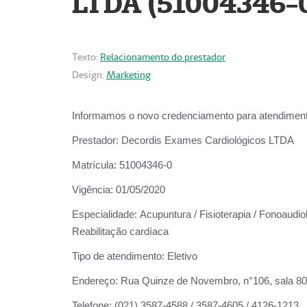
LTDA (51004346-
Texto:
Relacionamento do prestador
Design:
Marketing
Informamos o novo credenciamento para atendiment
Prestador:
Decordis Exames Cardiológicos LTDA
Matrícula:
51004346-0
Vigência:
01/05/2020
Especialidade:
Acupuntura / Fisioterapia / Fonoaudiol
Reabilitação cardíaca
Tipo de atendimento:
Eletivo
Endereço:
Rua Quinze de Novembro, n°106, sala 802,
Telefone:
(021) 3587-4588 / 3587-4605 / 4126-1213