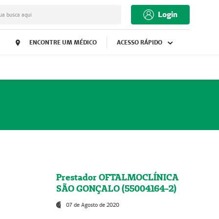
Login
ua busca aqui
ENCONTRE UM MÉDICO
ACESSO RÁPIDO
Prestador OFTALMOCLÍNICA
SÃO GONÇALO (55004164-2)
07 de Agosto de 2020