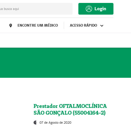
Login
ua busca aqui
ENCONTRE UM MÉDICO
ACESSO RÁPIDO
Prestador OFTALMOCLÍNICA
SÃO GONÇALO (55004164-2)
07 de Agosto de 2020