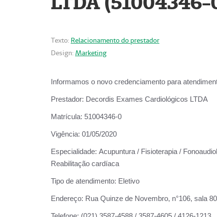
LTDA (51004346-
Texto:
Relacionamento do prestador
Design:
Marketing
Informamos o novo credenciamento para atendiment
Prestador:
Decordis Exames Cardiológicos LTDA
Matrícula:
51004346-0
Vigência:
01/05/2020
Especialidade:
Acupuntura / Fisioterapia / Fonoaudiol
Reabilitação cardíaca
Tipo de atendimento:
Eletivo
Endereço:
Rua Quinze de Novembro, n°106, sala 802,
Telefone:
(021) 3587-4588 / 3587-4605 / 4126-1213