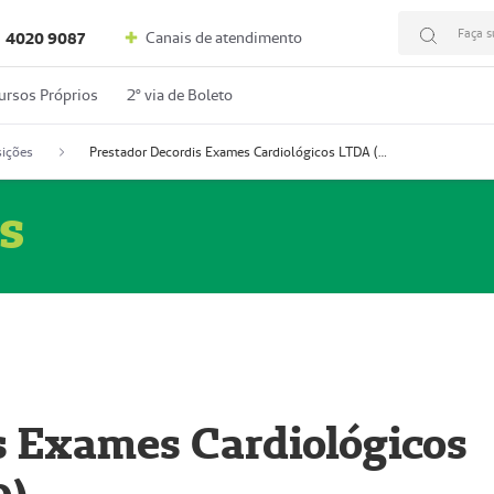
Faça s
Canais de atendimento
4020 9087
ursos Próprios
2º via de Boleto
ições
Prestador Decordis Exames Cardiológicos LTDA (51004346-0)
s
s Exames Cardiológicos