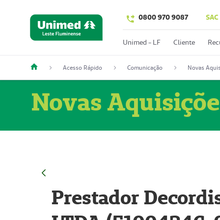
0800 970 9087
SAC
Unimed - LF
Cliente
Rec
Acesso Rápido
Comunicação
Novas Aquis
Novas Aquisiçõe
Prestador Decordi