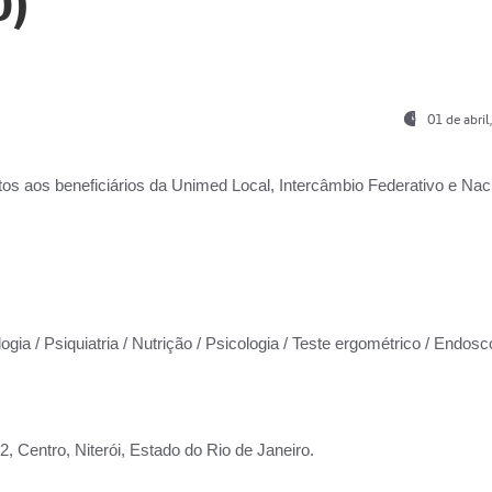
0)
01 de abri
os aos beneficiários da
Unimed Local, Intercâmbio Federativo e Naci
ogia / Psiquiatria / Nutrição / Psicologia / Teste ergométrico / Endosc
 Centro, Niterói, Estado do Rio de Janeiro.