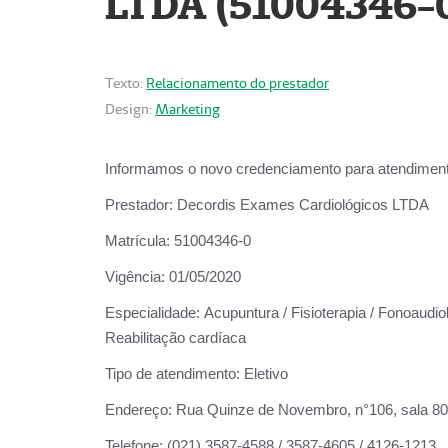
LTDA (51004346-
Texto:
Relacionamento do prestador
Design:
Marketing
Informamos o novo credenciamento para atendiment
Prestador:
Decordis Exames Cardiológicos LTDA
Matrícula:
51004346-0
Vigência:
01/05/2020
Especialidade:
Acupuntura / Fisioterapia / Fonoaudiol
Reabilitação cardíaca
Tipo de atendimento:
Eletivo
Endereço:
Rua Quinze de Novembro, n°106, sala 802,
Telefone:
(021) 3587-4588 / 3587-4605 / 4126-1213