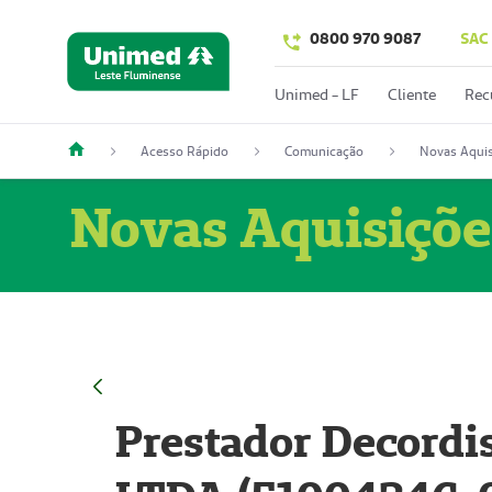
0800 970 9087
SAC
Unimed - LF
Cliente
Rec
Acesso Rápido
Comunicação
Novas Aquis
Novas Aquisiçõe
Prestador Decordi