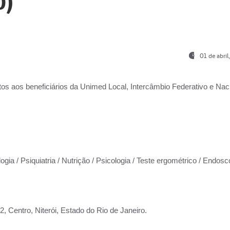
0)
01 de abri
os aos beneficiários da
Unimed Local, Intercâmbio Federativo e Naci
ogia / Psiquiatria / Nutrição / Psicologia / Teste ergométrico / Endosc
 Centro, Niterói, Estado do Rio de Janeiro.