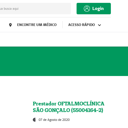
Login
ua busca aqui
ENCONTRE UM MÉDICO
ACESSO RÁPIDO
Prestador OFTALMOCLÍNICA
SÃO GONÇALO (55004164-2)
07 de Agosto de 2020