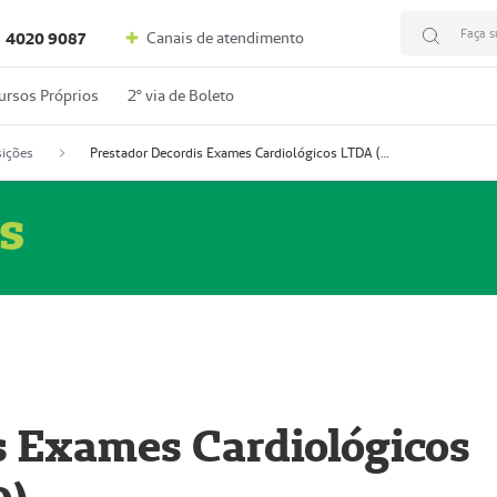
Faça s
Canais de atendimento
4020 9087
ursos Próprios
2º via de Boleto
ições
Prestador Decordis Exames Cardiológicos LTDA (51004346-0)
s
s Exames Cardiológicos