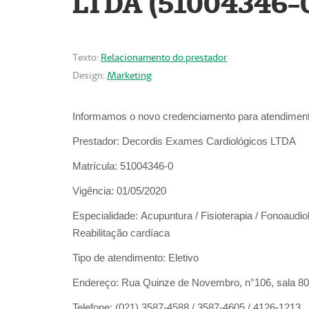
LTDA (51004346-
Texto:
Relacionamento do prestador
Design:
Marketing
Informamos o novo credenciamento para atendiment
Prestador:
Decordis Exames Cardiológicos LTDA
Matrícula:
51004346-0
Vigência:
01/05/2020
Especialidade:
Acupuntura / Fisioterapia / Fonoaudiol
Reabilitação cardíaca
Tipo de atendimento:
Eletivo
Endereço:
Rua Quinze de Novembro, n°106, sala 802,
Telefone:
(021) 3587-4588 / 3587-4605 / 4126-1213