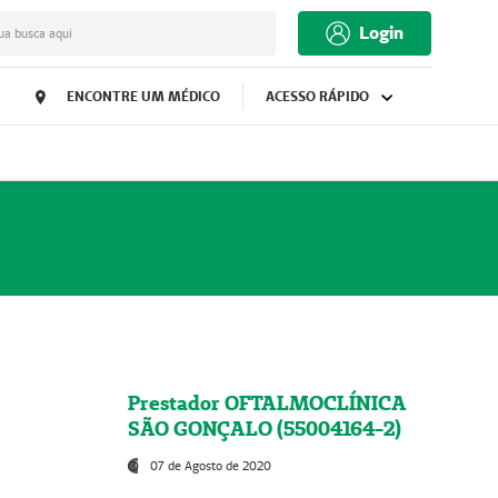
Login
ua busca aqui
ENCONTRE UM MÉDICO
ACESSO RÁPIDO
Prestador OFTALMOCLÍNICA
SÃO GONÇALO (55004164-2)
07 de Agosto de 2020