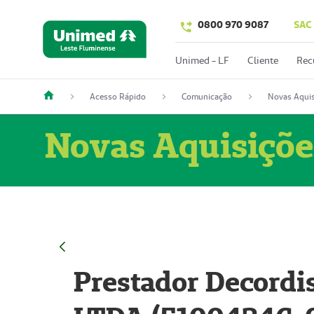
0800 970 9087
SAC
Unimed - LF
Cliente
Rec
Acesso Rápido
Comunicação
Novas Aquis
Novas Aquisiçõe
Prestador Decordi