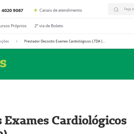
Faça s
Canais de atendimento
4020 9087
ursos Próprios
2º via de Boleto
ições
Prestador Decordis Exames Cardiológicos LTDA (51004346-0)
s
s Exames Cardiológicos