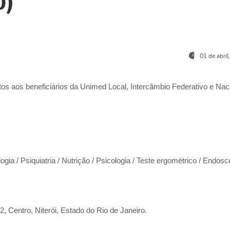
0)
01 de abri
os aos beneficiários da
Unimed Local, Intercâmbio Federativo e Naci
ogia / Psiquiatria / Nutrição / Psicologia / Teste ergométrico / Endosc
 Centro, Niterói, Estado do Rio de Janeiro.