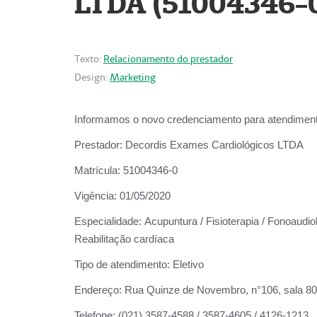
LTDA (51004346-
Texto:
Relacionamento do prestador
Design:
Marketing
Informamos o novo credenciamento para atendiment
Prestador:
Decordis Exames Cardiológicos LTDA
Matrícula:
51004346-0
Vigência:
01/05/2020
Especialidade:
Acupuntura / Fisioterapia / Fonoaudiol
Reabilitação cardíaca
Tipo de atendimento:
Eletivo
Endereço:
Rua Quinze de Novembro, n°106, sala 802,
Telefone:
(021) 3587-4588 / 3587-4605 / 4126-1213