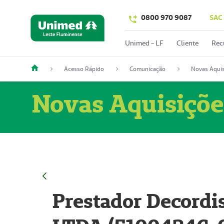
0800 970 9087
SAC
Unimed - LF
Cliente
Rec
Acesso Rápido
Comunicação
Novas Aquis
Novas Aquisiçõe
Prestador Decordi