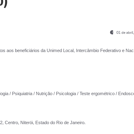
0)
01 de abri
os aos beneficiários da
Unimed Local, Intercâmbio Federativo e Naci
ogia / Psiquiatria / Nutrição / Psicologia / Teste ergométrico / Endosc
 Centro, Niterói, Estado do Rio de Janeiro.