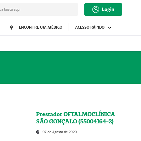
Login
ua busca aqui
ENCONTRE UM MÉDICO
ACESSO RÁPIDO
Prestador OFTALMOCLÍNICA
SÃO GONÇALO (55004164-2)
07 de Agosto de 2020