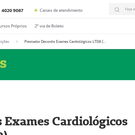
Faça s
Canais de atendimento
4020 9087
ursos Próprios
2º via de Boleto
ições
Prestador Decordis Exames Cardiológicos LTDA (51004346-0)
s
s Exames Cardiológicos