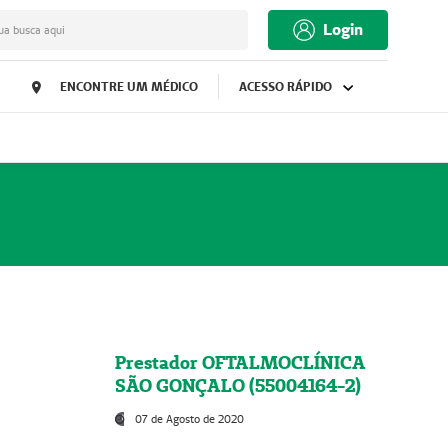
Login
ua busca aqui
ENCONTRE UM MÉDICO
ACESSO RÁPIDO
Prestador OFTALMOCLÍNICA
SÃO GONÇALO (55004164-2)
07 de Agosto de 2020