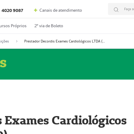
Faça s
Canais de atendimento
4020 9087
ursos Próprios
2º via de Boleto
ições
Prestador Decordis Exames Cardiológicos LTDA (51004346-0)
s
s Exames Cardiológicos