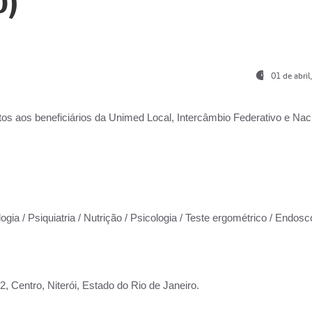
0)
01 de abri
os aos beneficiários da
Unimed Local, Intercâmbio Federativo e Naci
ogia / Psiquiatria / Nutrição / Psicologia / Teste ergométrico / Endosc
 Centro, Niterói, Estado do Rio de Janeiro.