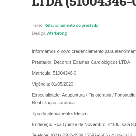
LTDA (51004346-
Texto:
Relacionamento do prestador
Design:
Marketing
Informamos o novo credenciamento para atendiment
Prestador:
Decordis Exames Cardiológicos LTDA
Matrícula:
51004346-0
Vigência:
01/05/2020
Especialidade:
Acupuntura / Fisioterapia / Fonoaudiol
Reabilitação cardíaca
Tipo de atendimento:
Eletivo
Endereço:
Rua Quinze de Novembro, n°106, sala 802,
Telefone:
(021) 3587-4588 / 3587-4605 / 4126-1213