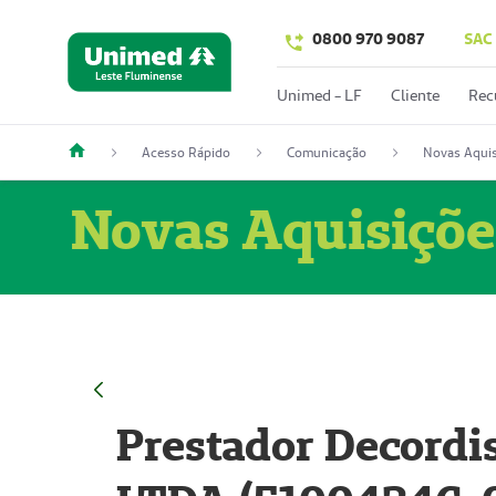
0800 970 9087
SAC
Unimed - LF
Cliente
Rec
Acesso Rápido
Comunicação
Novas Aquis
Novas Aquisiçõe
Prestador Decordi