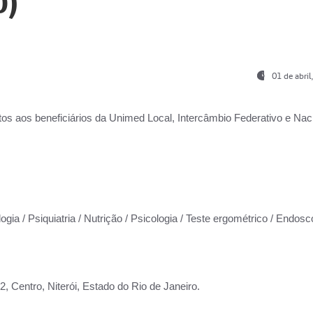
0)
01 de abri
os aos beneficiários da
Unimed Local, Intercâmbio Federativo e Naci
ogia / Psiquiatria / Nutrição / Psicologia / Teste ergométrico / Endosc
 Centro, Niterói, Estado do Rio de Janeiro.