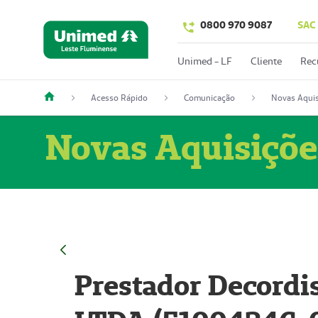
0800 970 9087
SAC
Unimed - LF
Cliente
Rec
Acesso Rápido
Comunicação
Novas Aquis
Novas Aquisiçõe
Prestador Decordi