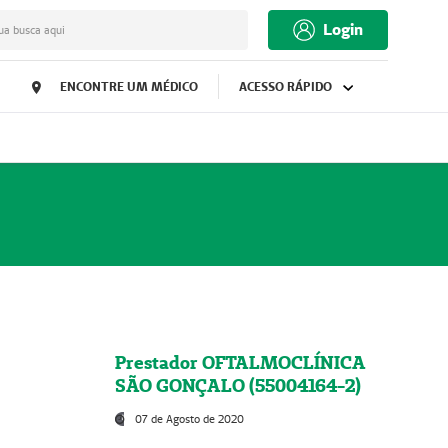
Login
ua busca aqui
ENCONTRE UM MÉDICO
ACESSO RÁPIDO
Prestador OFTALMOCLÍNICA
SÃO GONÇALO (55004164-2)
07 de Agosto de 2020