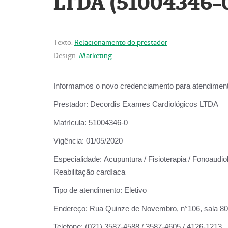
LTDA (51004346-
Texto:
Relacionamento do prestador
Design:
Marketing
Informamos o novo credenciamento para atendiment
Prestador:
Decordis Exames Cardiológicos LTDA
Matrícula:
51004346-0
Vigência:
01/05/2020
Especialidade:
Acupuntura / Fisioterapia / Fonoaudiol
Reabilitação cardíaca
Tipo de atendimento:
Eletivo
Endereço:
Rua Quinze de Novembro, n°106, sala 802,
Telefone:
(021) 3587-4588 / 3587-4605 / 4126-1213