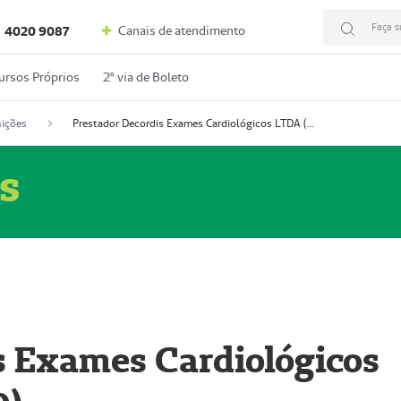
Faça s
Canais de atendimento
4020 9087
ursos Próprios
2º via de Boleto
ições
Prestador Decordis Exames Cardiológicos LTDA (51004346-0)
s
s Exames Cardiológicos